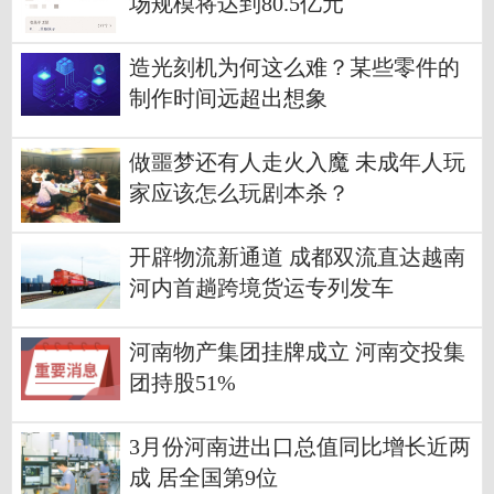
场规模将达到80.5亿元
造光刻机为何这么难？某些零件的
制作时间远超出想象
做噩梦还有人走火入魔 未成年人玩
家应该怎么玩剧本杀？
开辟物流新通道 成都双流直达越南
河内首趟跨境货运专列发车
河南物产集团挂牌成立 河南交投集
团持股51%
3月份河南进出口总值同比增长近两
成 居全国第9位