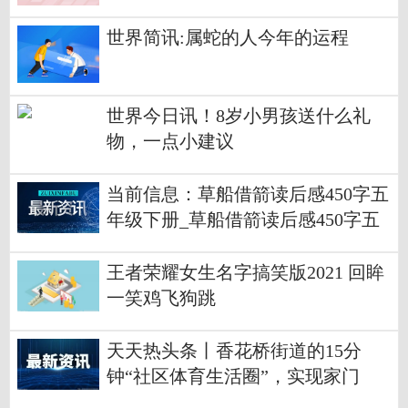
世界简讯:属蛇的人今年的运程
世界今日讯！8岁小男孩送什么礼
物，一点小建议
当前信息：草船借箭读后感450字五
年级下册_草船借箭读后感450字五
年级
王者荣耀女生名字搞笑版2021 回眸
一笑鸡飞狗跳
天天热头条丨香花桥街道的15分
钟“社区体育生活圈”，实现家门
口“健身自由”