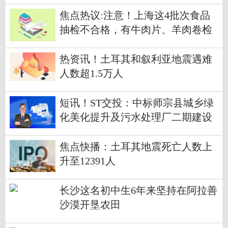
焦点热议:注意！上海这4批次食品
抽检不合格，有牛肉片、羊肉卷检
出胭脂红
热资讯！土耳其和叙利亚地震遇难
人数超1.5万人
短讯！ST交投：中标师宗县城乡绿
化美化提升及污水处理厂二期建设
项目
焦点快播：土耳其地震死亡人数上
升至12391人
长沙这名初中生6年来坚持在阿拉善
沙漠开垦农田