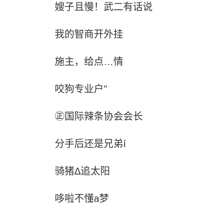
嫂子且慢！武二有话说
我的智商开外挂
施主，给点…情
咬狗专业户"
㊣国际辣条协会会长
分手后还是兄弟í
骑猪Δ追太阳
哆啦不懂a梦