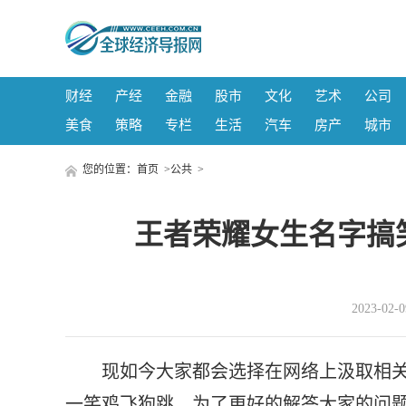
财经
产经
金融
股市
文化
艺术
公司
美食
策略
专栏
生活
汽车
房产
城市
您的位置：
首页
>
公共
>
王者荣耀女生名字搞笑
2023-02
现如今大家都会选择在网络上汲取相关
一笑鸡飞狗跳，为了更好的解答大家的问