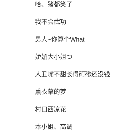
哈、猪都笑了
我不会武功
男人~你算个What
娇媚大小姐つ
人丑嘴不甜长得砢碜还没钱
熏衣草的梦
村口西凉花
本小姐、高调