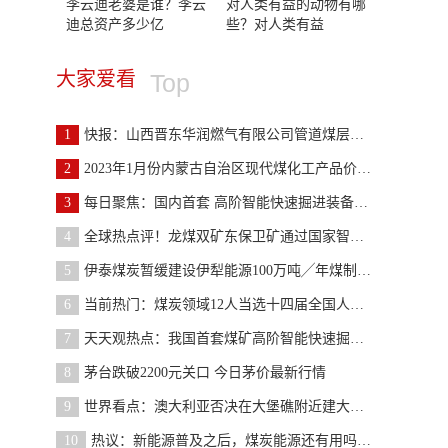
李云迪老婆是谁？李云
对人类有益的动物有哪
迪总资产多少亿
些？对人类有益
大家爱看
Top
1
快报：山西晋东华润燃气有限公司管道煤层气配气价格
2
2023年1月份内蒙古自治区现代煤化工产品价格以降为主
3
每日聚焦：国内首套 高阶智能快速掘进装备投用
4
全球热点评！龙煤双矿东保卫矿通过国家智能化示范煤
5
伊泰煤炭暂缓建设伊犁能源100万吨╱年煤制油示范项目
6
当前热门：煤炭领域12人当选十四届全国人大代表、政
7
天天观热点：我国首套煤矿高阶智能快速掘进系统成功
8
茅台跌破2200元关口 今日茅价最新行情
9
世界看点：澳大利亚否决在大堡礁附近建大型煤矿的计
10
热议：新能源普及之后，煤炭能源还有用吗？我国煤炭