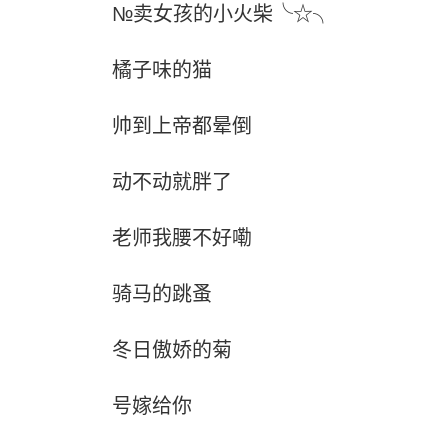
№卖女孩的小火柴╰☆╮
橘子味的猫
帅到上帝都晕倒
动不动就胖了
老师我腰不好嘞
骑马的跳蚤
冬日傲娇的菊
号嫁给你