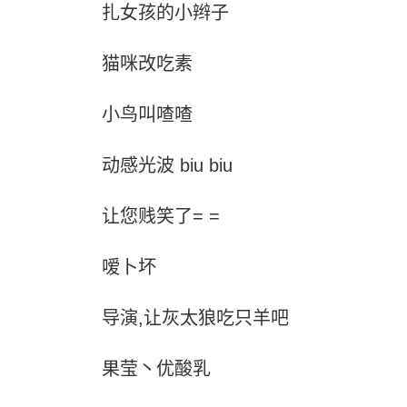
扎女孩的小辫子
猫咪改吃素
小鸟叫喳喳
动感光波 biu biu
让您贱笑了= =
嗳卜坏
导演,让灰太狼吃只羊吧
果莹丶优酸乳