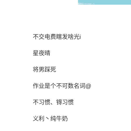
不交电费瞎发啥光i
星夜晴
将男踩死
作业是个不可数名词@
不习惯、锝习惯
义利丶纯牛奶