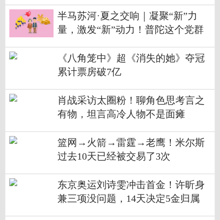
半马苏河·夏之交响｜凝聚“新”力
量，激发“新”动力！普陀这个党群
服务站不一般
《八角笼中》超《消失的她》夺冠
累计票房破7亿
肖战采访太圈粉！聊角色思考言之
有物，坦言高冷人物不是面瘫
篮网→火箭→雷霆→老鹰！米尔斯
过去10天已经被交易了3次
东京奥运刘诗雯冲击首金！许昕身
兼三项没问题，14天决定5金归属