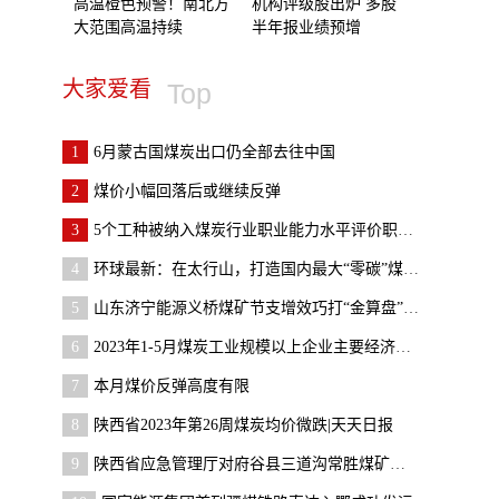
高温橙色预警！南北方
机构评级股出炉 多股
大范围高温持续
半年报业绩预增
大家爱看
Top
1
6月蒙古国煤炭出口仍全部去往中国
2
煤价小幅回落后或继续反弹
3
5个工种被纳入煤炭行业职业能力水平评价职业范围
4
环球最新：在太行山，打造国内最大“零碳”煤层气示
5
山东济宁能源义桥煤矿节支增效巧打“金算盘”-全球
6
2023年1-5月煤炭工业规模以上企业主要经济指标发布
7
本月煤价反弹高度有限
8
陕西省2023年第26周煤炭均价微跌|天天日报
9
陕西省应急管理厅对府谷县三道沟常胜煤矿等矿井安全