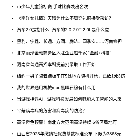
市少年儿童锦标赛 手球比赛决出名次
《南洋女儿情》天晴为什么不愿穿礼服接受采访？
汽车2.0是指什么_汽车的2 0 2 0T 2 0L是什么意
黑豹、宇鑫、长通、方圆、腾达、四季安……河南零担
北京丽泽金融商务区入驻企业超千家 “金融+科技”
河南省普通高招本科提前批录取工作开始
纽约一男子骑着踏板车在5处地方随机开枪，已致1死3伤
我的世界通用机械mod黑曜石粉有什么用
当游戏相遇AI，游戏科技发展如何赋能人工智能的未来
平菇病毒病的危害和病毒病的防治？
高温橙色预警！南北方大范围高温持续 6省区局地可
山西省2023年缴纳社保费基数标准公布 下限为3863元