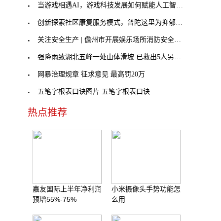
当游戏相遇AI，游戏科技发展如何赋能人工智能的未来
创新探索社区康复服务模式，普陀这里为抑郁症患者拨
关注安全生产 | 儋州市开展娱乐场所消防安全培训
强降雨致湖北五峰一处山体滑坡 已救出5人另有数人
网暴治理规章 征求意见 最高罚20万
五笔字根表口诀图片 五笔字根表口诀
热点推荐
嘉友国际上半年净利润
小米摄像头手势功能怎
预增55%-75%
么用