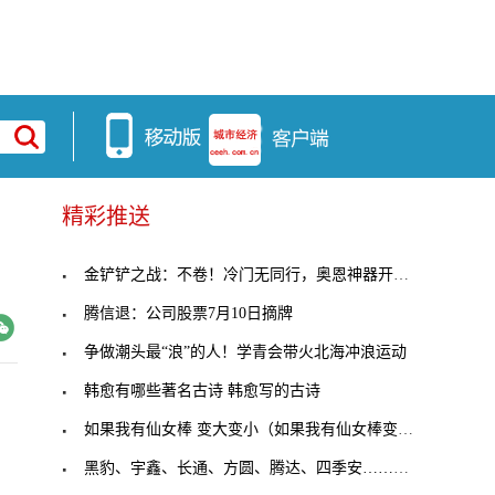
精彩推送
金铲铲之战：不卷！冷门无同行，奥恩神器开局思路
腾信退：公司股票7月10日摘牌
争做潮头最“浪”的人！学青会带火北海冲浪运动
韩愈有哪些著名古诗 韩愈写的古诗
如果我有仙女棒 变大变小（如果我有仙女棒变大变小
黑豹、宇鑫、长通、方圆、腾达、四季安……河南零担