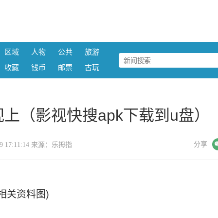
区域
人物
公共
旅游
收藏
钱币
邮票
古玩
上（影视快搜apk下载到u盘）
微信
分享
-09 17:11:14 来源：乐拇指
(相关资料图)