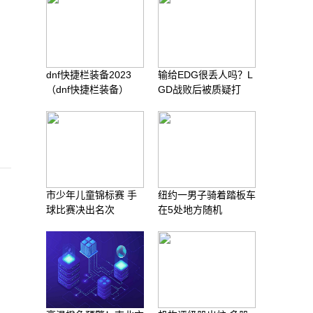
dnf快捷栏装备2023
输给EDG很丢人吗？L
（dnf快捷栏装备）
GD战败后被质疑打
市少年儿童锦标赛 手
纽约一男子骑着踏板车
球比赛决出名次
在5处地方随机