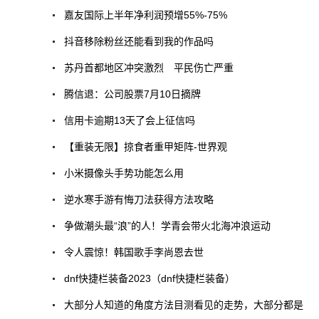
嘉友国际上半年净利润预增55%-75%
抖音移除粉丝还能看到我的作品吗
苏丹首都地区冲突激烈 平民伤亡严重
腾信退：公司股票7月10日摘牌
信用卡逾期13天了会上征信吗
【重装无限】掠食者重甲矩阵-世界观
小米摄像头手势功能怎么用
逆水寒手游有悔刀法获得方法攻略
争做潮头最“浪”的人！学青会带火北海冲浪运动
令人震惊！韩国歌手李尚恩去世
dnf快捷栏装备2023（dnf快捷栏装备）
大部分人知道的角度方法目测看见的走势，大部分都是