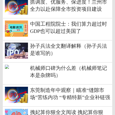
抓调度、优服务、保进度！兰州市
全力以赴保障全市投资项目建设
中国工程院院士：我们算力超过时
GDP也可以超过美国了
孙子兵法全文翻译解释（孙子兵法
是谁写的）
机械师口碑为什么差（机械师笔记
本是杂牌吗）
东莞制造年中观察｜瞄准“缝隙市
场”苦练内功 “专精特新”企业补链强
链韧性显现
拽妃算你狠全文阅读 拽妃算你狠