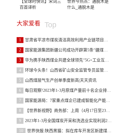
【全球时快讯】宋词三
世界今热点：通脱木是
百首译析
什么_通脱木是
大家爱看
Top
1
甘肃省平凉市煤炭清洁高效利用产业链项目推进势头良
2
国家能源集团新疆公司成功开辟第5条“疆煤外运”通
3
华为携手陕西煤业共建全球领先“5G+工业互联网”智
4
环球今头条！山西省矿山安全监管专员监管煤矿情况表
5
山西煤层气生产创单季度新高|天天资讯
6
每日观察!2023年1-3月原煤产量前十名企业排名公布
7
国家能源局：7家重点煤企已建成智能化产能13.93亿吨
8
【世界新视野】商务部：上周（4月17日至23日）全国
9
2023年1-3月全国煤炭开采和洗选业实现利润2250.7亿
10
世界快报:陕西黑猫：拟在库车开发区新建煤化工循环