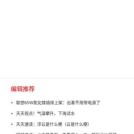
编辑推荐
联想65W氮化镓插排上架：出差不用带电源了
天天视点！气温攀升，下海试水
天天速读：浮云是什么梗（云是什么梗）