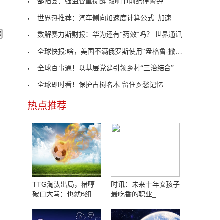
邵阳县：强监督重提醒 敲响节前纪律警钟
世界热推荐：汽车侧向加速度计算公式_加速度计算公
网
数解赛力斯财报：华为还有“药效”吗？|世界通讯
网
全球快报:啥，美国不满俄罗斯使用“盎格鲁-撒克逊人
全球百事通！以基层党建引领乡村“三治结合”，推进
全球即时看！保护古树名木 留住乡愁记忆
热点推荐
TTG淘汰出局，猪哼
时讯：未来十年女孩子
破口大骂：也就B组
最吃香的职业_