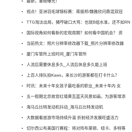
最新，重磅曝光！
视点！亚洲羽毛球锦标赛：蒋振邦/魏雅欣问鼎混双冠
TTG淘汰出局，猪哼破口大骂：也就B组水准，还不如RN
国际视角如何看新的宏观周期？如何看中国机会？ 资
当前热文：照片分辨率修改器下载_照片分辨率修改器
厦门车管所上班时间_厦门车管所
人流后需要休息多久_人流后休息多久能上班
上百人排队拍Kaws，来长沙的游客都在打卡什么？
时讯：未来十年女孩子最吃香的职业_未来十年内 女
五一假期北京故宫红墙黄瓦蓝天风景如画，为游客增添
海马丘比特发动机抖动_海马丘比特发动机
大数据看旅游市场持续升温 折射经济发展旺盛活力
切尔西公布美国行赛程：将对阵布莱顿、纽卡、多特等