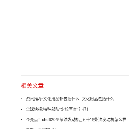
相关文章
资讯推荐:文化用品都包括什么_文化用品包括什么
全球快报:特种部队“少校军官”？抓！
今亮点！chd620型柴油发动机_五十铃柴油发动机怎么样