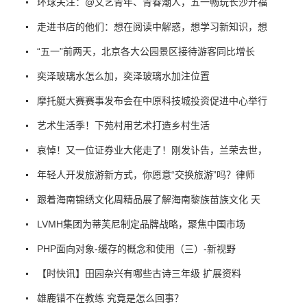
环球关注：@文艺青年、青春潮人，五一畅玩长沙开福
走进书店的他们：想在阅读中解惑，想学习新知识，想
“五一”前两天，北京各大公园景区接待游客同比增长
奕泽玻璃水怎么加，奕泽玻璃水加注位置
摩托艇大赛赛事发布会在中原科技城投资促进中心举行
艺术生活季！下苑村用艺术打造乡村生活
哀悼！又一位证券业大佬走了！刚发讣告，兰荣去世，
年轻人开发旅游新方式，你愿意“交换旅游”吗？律师
跟着海南锦绣文化周精品展了解海南黎族苗族文化 天
LVMH集团为蒂芙尼制定品牌战略，聚焦中国市场
PHP面向对象-缓存的概念和使用（三）-新视野
【时快讯】田园杂兴有哪些古诗三年级 扩展资料
雄鹿错不在教练 究竟是怎么回事？