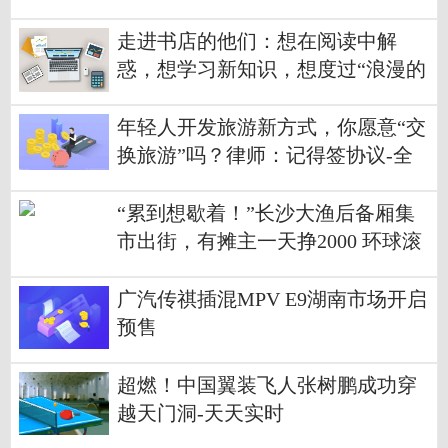
攻略来了
走进书店的他们：想在阅读中解
惑，想学习新知识，想度过“浪漫的
一天”
年轻人开发旅游新方式，你愿意“交
换旅游”吗？律师：记得签协议-全
球热讯
“累到想歇着！”长沙大渔后备厢集
市出街，有摊主一天挣2000 环球滚
动
广汽传祺插混MPV E9湖南市场开启
预售
超燃！中国翼装飞人张树鹏成功穿
越天门洞-天天实时