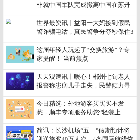
非就中国军队完成撤离中国在苏丹
人员任务发表谈话
世界最资讯丨益阳一大妈接到假民
警诈骗电话，真民警争分夺秒保住3
8万元养老金
这届年轻人玩起了“交换旅游”？专
家提醒！ 当前焦点
天天观速讯丨暖心！郴州七旬老人
报警称患病儿子走失，民警倾力寻
回
今日精选：外地游客买买买不发
愁，顺丰专项服务助您“轻装上
阵”玩转长沙
简讯：长沙机场“五一”假期预计将
迎送旅客40万人次，4条国际航线恢