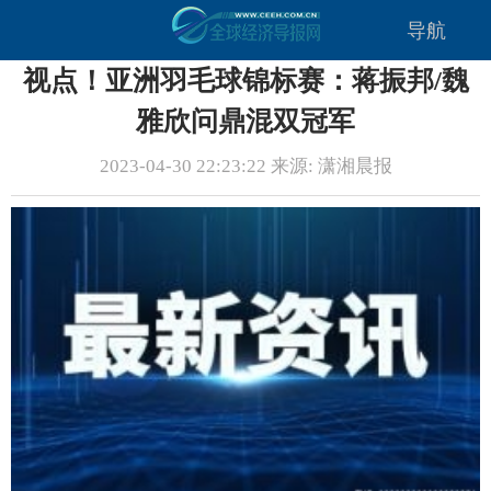
导航
视点！亚洲羽毛球锦标赛：蒋振邦/魏
雅欣问鼎混双冠军
2023-04-30 22:23:22 来源: 潇湘晨报