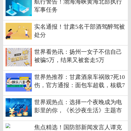
航行警告！渤海海峡黄海北部执行
军事任务
实名通报！甘肃5名干部酒驾醉驾被
处分
世界看热讯：扬州一女子不信自己
被骗5万，结果又被套走5万
世界热推荐：甘肃酒泉车祸致7死10
伤，官方通报：面包车超载，核载7
人实载18人
世界观热点：选择一个夜晚成为电
影里的你，《长沙夜生活》主题市
集开市
焦点精选！国防部新闻发言人谭克