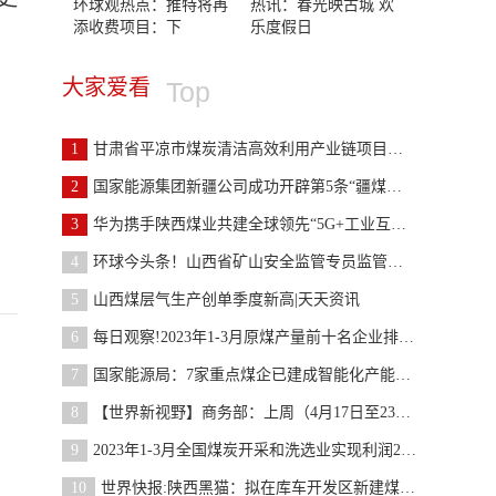
环球观热点：推特将再
热讯：春光映古城 欢
添收费项目：下
乐度假日
大家爱看
Top
1
甘肃省平凉市煤炭清洁高效利用产业链项目推进势头良
2
国家能源集团新疆公司成功开辟第5条“疆煤外运”通
3
华为携手陕西煤业共建全球领先“5G+工业互联网”智
4
环球今头条！山西省矿山安全监管专员监管煤矿情况表
5
山西煤层气生产创单季度新高|天天资讯
6
每日观察!2023年1-3月原煤产量前十名企业排名公布
7
国家能源局：7家重点煤企已建成智能化产能13.93亿吨
8
【世界新视野】商务部：上周（4月17日至23日）全国
9
2023年1-3月全国煤炭开采和洗选业实现利润2250.7亿
10
世界快报:陕西黑猫：拟在库车开发区新建煤化工循环