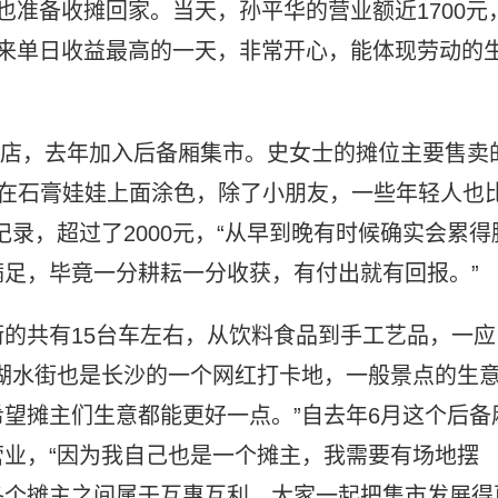
也准备收摊回家。当天，孙平华的营业额近1700元
直以来单日收益最高的一天，非常开心，能体现劳动的
沙开店，去年加入后备厢集市。史女士的摊位主要售卖
可以在石膏娃娃上面涂色，除了小朋友，一些年轻人也
录，超过了2000元，“从早到晚有时候确实会累得
足，毕竟一分耕耘一分收获，有付出就有回报。”
的共有15台车左右，从饮料食品到手工艺品，一应
湖水街也是长沙的一个网红打卡地，一般景点的生
望摊主们生意都能更好一点。”自去年6月这个后备
业，“因为我自己也是一个摊主，我需要有场地摆
各个摊主之间属于互惠互利，大家一起把集市发展得