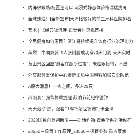
内饰很眼熟/配置还可以 沉浸式静态体验奇瑞瑞虎9|
全球速递！[全新宣布]天津比较好的前三牙科医院排名
艺术 | 《经典咏流传·正青春》央视首播
全民健身如何惠民？浙江将持续提升体育行业治理能力
超燃！中国翼装飞人张树鹏成功穿越天门洞-天天实时
黄山景区回应“游客在厕所过夜”：未超限接待，不鼓
外交部领事保护中心提醒出境中国游客加强安全防范
A股大消息！一夜之间，多达29只！
邵阳县：强监督重提醒 敲响节前纪律警钟
天天滚动:走，跟着F1摩托艇世锦赛打卡全球
2023国数创意创新周——对话约翰·霍金斯系列活动在
s8550三极管工作原理_s8550三极管参数 重点聚焦