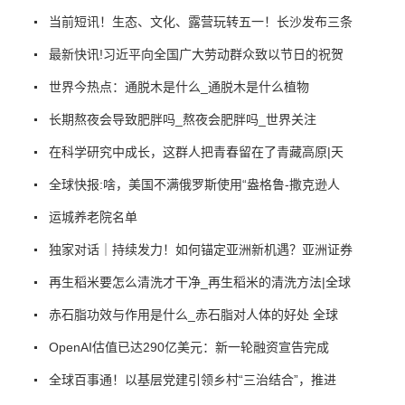
当前短讯！生态、文化、露营玩转五一！长沙发布三条
最新快讯!习近平向全国广大劳动群众致以节日的祝贺
世界今热点：通脱木是什么_通脱木是什么植物
长期熬夜会导致肥胖吗_熬夜会肥胖吗_世界关注
在科学研究中成长，这群人把青春留在了青藏高原|天
全球快报:啥，美国不满俄罗斯使用“盎格鲁-撒克逊人
运城养老院名单
独家对话｜持续发力！如何锚定亚洲新机遇？亚洲证券
再生稻米要怎么清洗才干净_再生稻米的清洗方法|全球
赤石脂功效与作用是什么_赤石脂对人体的好处 全球
OpenAI估值已达290亿美元：新一轮融资宣告完成
全球百事通！以基层党建引领乡村“三治结合”，推进