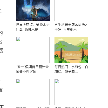
，
生
世界今热点：通脱木是
再生稻米要怎么清洗才
什么_通脱木是
干净_再生稻米
的
比
腰
“五一”假期首日预计全
每日热门：水煎包、白
国营业性客运
糖糕、滩羊肉…
意
厢
更