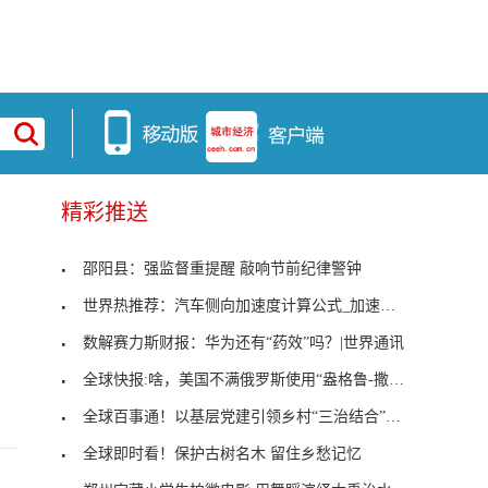
精彩推送
邵阳县：强监督重提醒 敲响节前纪律警钟
世界热推荐：汽车侧向加速度计算公式_加速度计算公
数解赛力斯财报：华为还有“药效”吗？|世界通讯
全球快报:啥，美国不满俄罗斯使用“盎格鲁-撒克逊人
全球百事通！以基层党建引领乡村“三治结合”，推进
全球即时看！保护古树名木 留住乡愁记忆