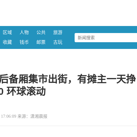
区域
人物
公共
旅游
收藏
钱币
邮票
古玩
渔后备厢集市出街，有摊主一天挣
00 环球滚动
30 17:06:09 来源：潇湘晨报