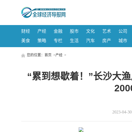
财经
产经
金融
股市
文化
艺术
公司
美食
策略
专栏
生活
汽车
房产
城市
您的位置：
首页
>
产经
>
“累到想歇着！”长沙大
20
2023-04-