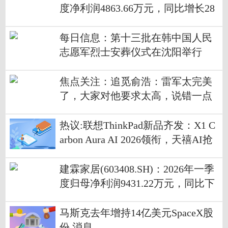
度净利润4863.66万元，同比增长28
4.71%
每日信息：第十三批在韩中国人民
志愿军烈士安葬仪式在沈阳举行
焦点关注：追觅俞浩：雷军太完美
了，大家对他要求太高，说错一点
都会被放大
热议:联想ThinkPad新品齐发：X1 C
arbon Aura AI 2026领衔，天禧AI抢
眼
建霖家居(603408.SH)：2026年一季
度归母净利润9431.22万元，同比下
降23.56% 滚动
马斯克去年增持14亿美元SpaceX股
份 消息