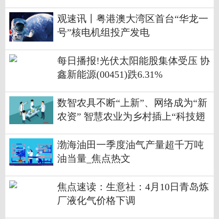
科技、华海清科、中微公司 简讯
观速讯丨粤港澳大湾区首台“华龙一
号”核电机组投产发电
每日播报!光伏太阳能股集体受压 协
鑫新能源(00451)跌6.31%
数智农具不断“上新”、网络成为“新
农资” 智慧农业为乡村插上“科技翅
膀”
渤海油田一季度油气产量超千万吨
油当量_焦点热文
焦点速读：生意社：4月10日青岛炼
厂液化气价格下调