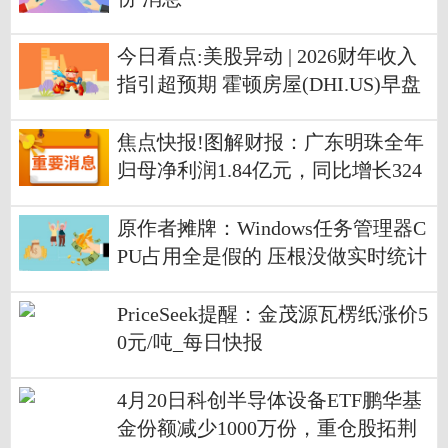
今日看点:美股异动 | 2026财年收入
指引超预期 霍顿房屋(DHI.US)早盘
涨超7%
焦点快报!图解财报：广东明珠全年
归母净利润1.84亿元，同比增长324
3.47%
原作者摊牌：Windows任务管理器C
PU占用全是假的 压根没做实时统计
PriceSeek提醒：金茂源瓦楞纸涨价5
0元/吨_每日快报
4月20日科创半导体设备ETF鹏华基
金份额减少1000万份，重仓股拓荆