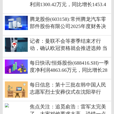
利润1300.42万元，同比增长1453.4
1%
腾龙股份(603158):常州腾龙汽车零
部件股份有限公司2025年度财务决
算报告 每日消息
记者：曼联不会等赛季结束才行
动，确认欧冠资格就会推进选帅 当
前热讯
每日快讯!恒烁股份(688416.SH)一季
度净利润4863.66万元，同比增长28
4.71%
每日信息：第十三批在韩中国人民
志愿军烈士安葬仪式在沈阳举行
焦点关注：追觅俞浩：雷军太完美
了，大家对他要求太高，说错一点