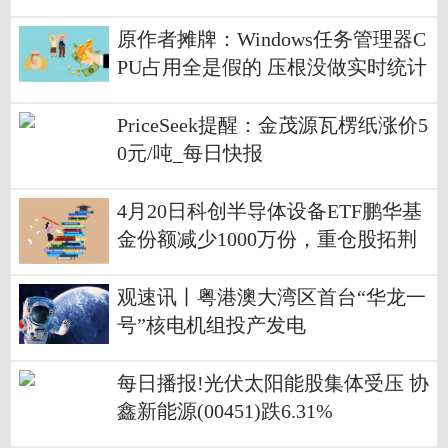
3.47%
原作者摊牌：Windows任务管理器C
PU占用全是假的 压根没做实时统计
PriceSeek提醒：金茂源瓦楞纸涨价5
0元/吨_每日快报
4月20日科创半导体设备ETF鹏华基
金份额减少1000万份，重仓股拓荆
科技、华海清科、中微公司 简讯
观速讯丨粤港澳大湾区首台“华龙一
号”核电机组投产发电
每日播报!光伏太阳能股集体受压 协
鑫新能源(00451)跌6.31%