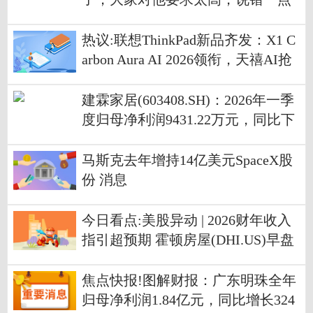
都会被放大
热议:联想ThinkPad新品齐发：X1 C
arbon Aura AI 2026领衔，天禧AI抢
眼
建霖家居(603408.SH)：2026年一季
度归母净利润9431.22万元，同比下
降23.56% 滚动
马斯克去年增持14亿美元SpaceX股
份 消息
今日看点:美股异动 | 2026财年收入
指引超预期 霍顿房屋(DHI.US)早盘
涨超7%
焦点快报!图解财报：广东明珠全年
归母净利润1.84亿元，同比增长324