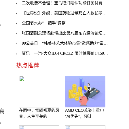
二次收费不合理！宝马取消硬件功能订阅付费，奔驰不
【世界说】外媒：美国药物过量死亡人数长期处于历史
。
全国节水办“一把手”调整
张国清副总理将赴俄出席第八届东方经济论坛，外交部
99公益日｜“韩美林艺术体验市集”邀您助力“童音童
识
资讯｜一汽-大众ID.4 CROZZ 限时惊爆价14.59万元起
热点推荐
在雨中，赏阅初夏的风
AMD CEO苏姿丰重申
高
景，人生至美的
“AI优先”，预计
。