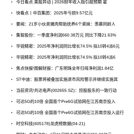
今日看点:美股异动 | 2026财年收入指引超预期 霍
快看点丨中百集团：2025年亏损9.57亿元
要闻：21岁小伙卖猪肉帮助抚养6个弟妹：羡慕同龄人
集智股份：一季度净利润660.38万元 同比下降21.63%
华锐精密：2025年净利润同比增长74.5% 拟10转4派6元
华锐精密：2025年净利润同比增长74.5% 拟10转4派6
焦点快报!图解财报：广东明珠全年归母净利润1.84亿
ST中迪：股票将被叠加实施退市风险警示并继续实施其
当前资讯!共达电声(002655.SZ)：控股股东的一致行动
可达5G的10倍 全国首个Pre6G试验网在江苏南京投入
可达5G的10倍 全国首个Pre6G试验网在江苏南京投入运行
时空科技(605178)龙虎榜数据(04-21)