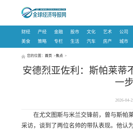
财经
产经
金融
股市
文化
艺术
公司
美食
策略
专栏
生活
汽车
房产
城市
您的位置：
首页
>
焦点
>
安德烈亚佐利：斯帕莱蒂
一步
2026-04
在尤文图斯与米兰交锋前，曾与斯帕
采访，谈到了两位名帅的带队表现。他认