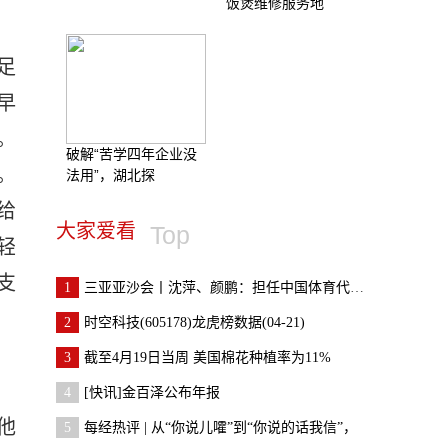
饭煲维修服务地
足
早
。
破解“苦学四年企业没
。
法用”，湖北探
给
大家爱看
Top
轻
支
1
三亚亚沙会丨沈萍、颜鹏：担任中国体育代表团旗手倍
2
时空科技(605178)龙虎榜数据(04-21)
3
截至4月19日当周 美国棉花种植率为11%
4
[快讯]金百泽公布年报
他
5
每经热评 | 从“你说儿嚯”到“你说的话我信”，