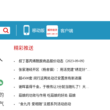
精彩推送
人
叔丁基丙烯酰胺商品报价动态（2023-09-09）
张家港经开区（杨舍镇）：用活党建“绣花针”，穿起
超4500套 闵行这两处动迁安置房有新进展
谢晖喜得千金，于根伟让3分就当随礼了！大连人客战
的
菇娘的功效与作用 吃菇娘的好处 菇娘
气
“金九月·爱相随”主题系列活动启动