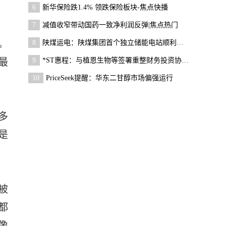
6
新华保险跌1.4% 领跌保险板块-焦点快播
7
减值收窄带动国药一致净利润反弹|焦点热门
。
8
陕煤运电：陕煤集团首个独立储能电站顺利并网|当前
最
9
*ST惠程：与植恩生物等签署重整财务投资协议|今日快
10
PriceSeek提醒：华东二甘醇市场偏强运行
多
是
被
都
像