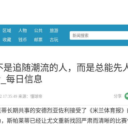
区域
人物
公共
旅游
收藏
钱币
邮票
古玩
不是追随潮流的人，而是总能先
_每日信息
微信
分享
-22 17:35:49 来源：懂球帝
莱蒂长期共事的安德烈亚佐利接受了《米兰体育报》
为，斯帕莱蒂已经让尤文重新找回严肃而清晰的比赛