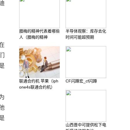
迪
腊梅的精神代表着哪些
半导体观察：库存去化
人（腊梅的精神
时间可能超预期
在
们
是
联通合约机 苹果（iph
CF闪蹲宏_cf闪蹲
one4s联通合约机）
为
他
是
山西晋中可提供松下电