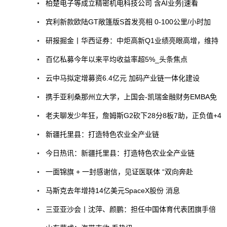
柏楚电子等成立精密机电科技公司 含AI业务|速看
宾利新款欧陆GT敞篷版S首发亮相 0-100公里/小时加
研报掘金丨华西证券：中炬高新Q1业绩亮眼高增，维持
百亿私募今年以来平均收益率超5%_头条焦点
云中马拟定增募资6.4亿元 加码产业链一体化建设
携手亚利桑那州立大学，上国会-凯瑞金融财务EMBA免
老夫聊发少年狂，詹姆斯G2砍下28分8板7助，正负值+4
新疆托里县：打造特色农业全产业链
今日热讯：新疆托里县：打造特色农业全产业链
一面锦旗 + 一封感谢信，见证医联体 “双向奔赴
马斯克去年增持14亿美元SpaceX股份 消息
三亚亚沙会丨沈萍、颜鹏：担任中国体育代表团旗手倍