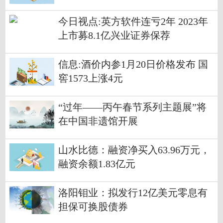
今日视点:英方软件连亏2年 2023年
上市募8.1亿兴业证券保荐
信息:酒价内参1月20日价格发布 国
窖1573上涨4元
“过年——丙午春节系列主题展”将
在中国非遗馆开展
山水比德：融资净买入63.96万元，
融资余额1.83亿元
洛阳钼业：拟发行12亿美元零息有
担保可换股债券