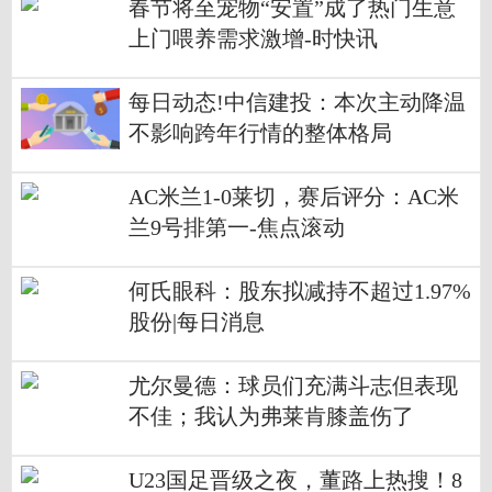
春节将至宠物“安置”成了热门生意
上门喂养需求激增-时快讯
每日动态!中信建投：本次主动降温
不影响跨年行情的整体格局
AC米兰1-0莱切，赛后评分：AC米
兰9号排第一-焦点滚动
何氏眼科：股东拟减持不超过1.97%
股份|每日消息
尤尔曼德：球员们充满斗志但表现
不佳；我认为弗莱肯膝盖伤了
U23国足晋级之夜，董路上热搜！8