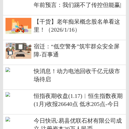
年前预言：我们踢不了传控但能赢|
观焦点
【干货】老年痴呆概念股名单看这
里！（2026/1/16）
宿迁：“低空警务”筑牢群众安全屏
障-百事通
快消息！动力电池回收千亿元级市
场待启
恒指夜期收盘(1.17)︱恒生指数夜期
(1月)收报26640点 低水205点-今日
快看
今日快讯:易县优联石材有限公司成
立 注册资本20万人民币