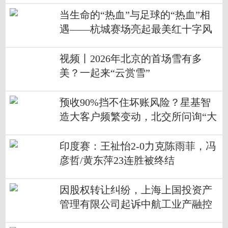
当生命的“热血”与足球的“热血”相
遇——杭城赛场亮起最美红十字风
景
视频丨2026年北京的首场雪有多
美？一起来“云赏雪”
预收90%挡不住坏账风险？星基智
造大客户频繁变动，北交所问询“大
跃进式”扩产合理性_每日头条
印度赛：王祉怡2-0力克陈雨菲，冯
彦哲/黄东萍23连胜被终结
因股权转让纠纷，上海上国投资产
管理有限公司起诉中航工业产融控
股股份有限公司-视焦点讯