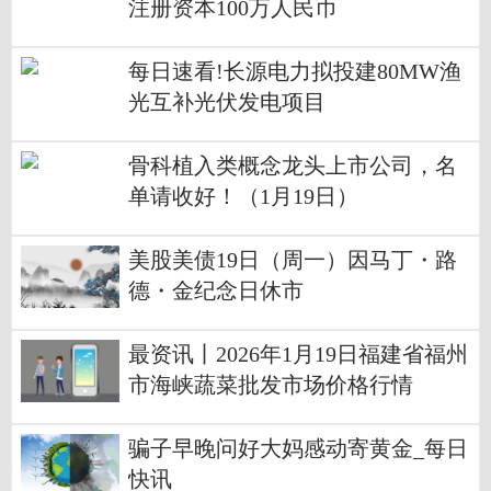
注册资本100万人民币
每日速看!长源电力拟投建80MW渔
光互补光伏发电项目
骨科植入类概念龙头上市公司，名
单请收好！（1月19日）
美股美债19日（周一）因马丁・路
德・金纪念日休市
最资讯丨2026年1月19日福建省福州
市海峡蔬菜批发市场价格行情
骗子早晚问好大妈感动寄黄金_每日
快讯