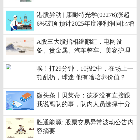
港股异动 | 康耐特光学(02276)涨超
6%破顶 预计2025年度净利润同比增
长不少于30%|焦点讯息
A股三大股指相继翻红，电网设
备、贵金属、汽车整车、美容护理
等方向领涨，沪深京三市上涨个股
近2700只
唉！打29分钟，10投2中，在场上一
顿乱扔，球迷:他有啥培养价值？
微头条丨贝莱蒂：德罗没有直接跟
我说离队的事，队内人员选择十分
充裕
胜通能源: 股票交易异常波动公告内
容摘要