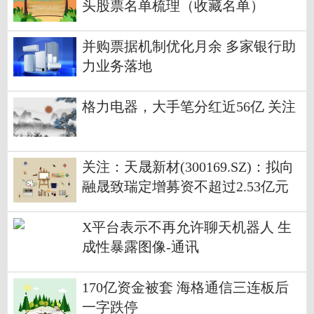
头股票名单梳理（收藏名单）
并购票据机制优化月余 多家银行助
力业务落地
格力电器，大手笔分红近56亿 关注
关注：天晟新材(300169.SZ)：拟向
融晟致瑞定增募资不超过2.53亿元
X平台表示不再允许聊天机器人 生
成性暴露图像-通讯
170亿资金被套 海格通信三连板后
一字跌停