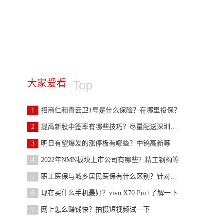
大家爱看
Top
1
招商仁和青云卫1号是什么保险？在哪里投保？
2
提高新股中签率有哪些技巧？尽量配送深圳市值
3
明日有望爆发的涨停板有哪些？中钨高新等
4
2022年NMN板块上市公司有哪些？精工钢构等
5
职工医保与城乡居民医保有什么区别？针对人群不同
6
现在买什么手机最好？vivo X70 Pro+了解一下
7
网上怎么赚钱快？拍摄短视频试一下