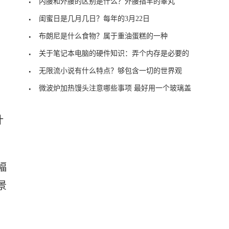
内腰和外腰的区别是什么？外腰指羊的睾丸
闺蜜日是几月几日？每年的3月22日
布朗尼是什么食物？属于重油蛋糕的一种
关于笔记本电脑的硬件知识：弄个内存是必要的
无限流小说有什么特点？够包含一切的世界观
微波炉加热馒头注意哪些事项 最好用一个玻璃盖
计
幅
景