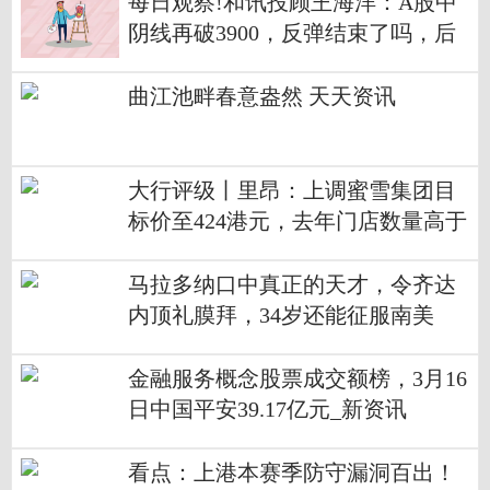
每日观察!和讯投顾王海洋：A股中
阴线再破3900，反弹结束了吗，后
市如何看？
曲江池畔春意盎然 天天资讯
大行评级丨里昂：上调蜜雪集团目
标价至424港元，去年门店数量高于
预期 每日精选
马拉多纳口中真正的天才，令齐达
内顶礼膜拜，34岁还能征服南美
金融服务概念股票成交额榜，3月16
日中国平安39.17亿元_新资讯
看点：上港本赛季防守漏洞百出！