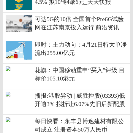
4.5% 拟10转4派6元_天天快报
可达5G的10倍 全国首个Pre6G试验
网在江苏南京投入运行 前沿资讯
即时：主力动向：4月21日特大单净
流出255.00亿元
花旗：中国移动重申“买入”评级 目
标价105.10港元
播报:港股异动 | 威胜控股(03393)低
开逾3% 拟折让6.07%先旧后新配股
筹15亿港元
每日快看：永丰县博逸建材有限公
司成立 注册资本50万人民币