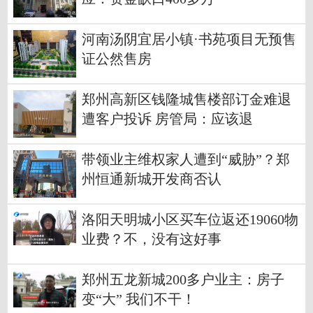
河南汤阴宜居小镇·书苑项目无预售
证公然售房
郑州高新区钱隆城售楼部订金难退
遭客户投诉 房管局：应该退
带领业主维权家人遭到“威胁”？郑
州恒通新城开发商否认
洛阳天明城小区买车位返还19060物
业费？不，没有这好事
郑州五龙新城200多户业主：房子
变“大” 我们不干！