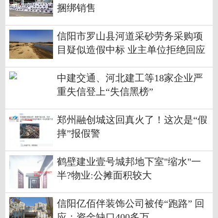
捆绑销售
信阳市罗山县河道采砂劳务采购项
目疑似造假中标 业主单位拒绝回应
中建交通、河北建工等18家企业严
重失信登上“失信黑榜”
郑州融创城这回真火了！这次是“假
摔”报假警
鹤壁建业壹号城邦地下室"缩水"一
半?物业:公摊面积较大
信阳亿佰伴装饰公司被传“跑路” 回
应：资金缺口400多万