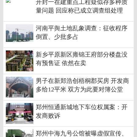
开封一在建重点工程疑似存多种质
量问题 回应称已成立调查组处理
河南平舆土地乱象调查：征收程序
倒置、少批多占
新乡平原新区雍锦王府部分楼盘没
有预售证 依然在卖
男子在新郑浩创梧桐郡买房 开发商
多给12平米 双方为此要对簿公堂
郑州恒通新城地下车位权属案：开
发商败诉
郑州中海九号公馆被曝虚假宣传、