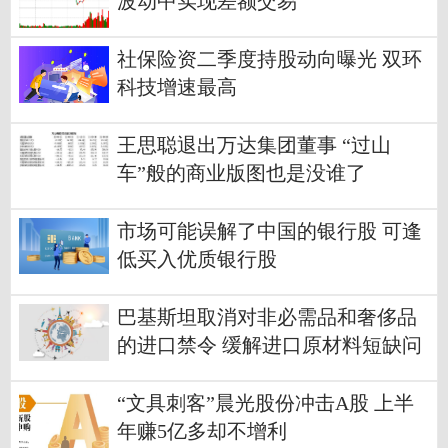
波动中实现差额交易
社保险资二季度持股动向曝光 双环
科技增速最高
王思聪退出万达集团董事 “过山
车”般的商业版图也是没谁了
市场可能误解了中国的银行股 可逢
低买入优质银行股
巴基斯坦取消对非必需品和奢侈品
的进口禁令 缓解进口原材料短缺问
题
“文具刺客”晨光股份冲击A股 上半
年赚5亿多却不增利