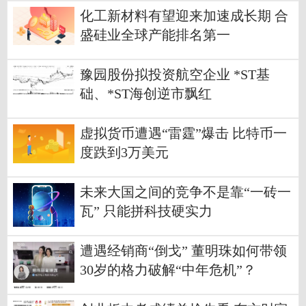
化工新材料有望迎来加速成长期 合
盛硅业全球产能排名第一
豫园股份拟投资航空企业 *ST基
础、*ST海创逆市飘红
虚拟货币遭遇“雷霆”爆击 比特币一
度跌到3万美元
未来大国之间的竞争不是靠“一砖一
瓦” 只能拼科技硬实力
遭遇经销商“倒戈” 董明珠如何带领
30岁的格力破解“中年危机”？