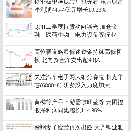
创业板中考成绩单抢先看 东方财富
净利润44.44亿元增长19.23%
QFII二季度持股动向曝光 加仓金
融、医药生物、电力设备等行业
高位赛道略显低迷资金持续高低切
换 北向资金净卖出超90亿
关注汽车电子两大细分赛道 长光华
芯(688048) 研发投入力度加大
黄磷等产品下游需求旺盛等 云图控
股净利润同比增长144.86%
徐翔妻子应莹再次出圈 天齐锂业雅