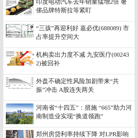
印度电动汽车去年销量猛增2倍 奢
侈品牌特斯拉等紧盯
“三孩”再迎利好 嘉必优(688089) 市
占率提升空间大
机构卖出力度不减 九安医疗(00243
2)被回补
外盘不确定性风险加剧带来“共
振”冲击 A股连失两关
河南省“十四五”：措施 “665”助力河
南制造业实现“换道领跑”
郑州房贷利率持续下降 对LPR影响