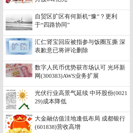
自贸区扩区有何新机“豫”？更利
于“四路协同”
汇仁肾宝回应被指参与饭圈互撕 深
表歉意已将评论删除
数字人民币优势获市场认可 光环新
网(300383)AWS业务扩展
光伏行业高景气延续 中环股份(0021
29)成本降低
大金融估值洼地逢低布局 成都银行
(601838)营收高增