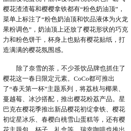
樱花渣渣莓和樱樱拿铁都有“粉色奶油顶”，
菜单上标注了“粉色奶油顶和饮品液体为火龙
果粉调色”，奶油顶上还放了樱花形状的巧克
力和粉色饼干，杯身上也贴有樱花贴纸，打
造满满的樱花氛围感。
除了奈雪的茶，不少茶饮品牌也抓住了
樱花这一春日限定元素。CoCo都可推出
了“春天第一杯”主题系列，将荔枝与椰果、
蔓越莓、冰沙搭配，推出樱花粉荔产品。星
巴克在樱花季推出新品樱花初绽拿铁、樱花
初绽星冰乐、春樱白桃雪山蛋糕等，还有樱
花主题包、杯子、礼盒等。瑞幸咖啡也推出