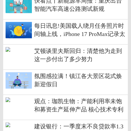
快看点丨新能源车周报：重庆出台
智能汽车高速公路测试新规
每日讯息!美国载人绕月任务照片时
间轴上线，iPhone 17 ProMax记录太
空日志
艾顿谈里夫斯回归：清楚他为走到
这一步付出了多少努力
氛围感拉满！镇江各大景区花式焕
新迎假日
观点：珈凯生物：产能利用率未饱
和募资生产延伸产品 核心技术专利
制备的提取物纯度或低于供应商专
利
建设银行：一季度末不良贷款率1.3