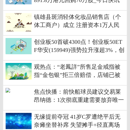
891.8万港元回购70万股_今日快讯
镇雄县斑消轻体化妆品销售店（个
体工商户）成立 注册资本1万人民
币
创业板50首破4300点！创业板50ET
F华安(159949)强势拉升涨超3%，创
上市以来新高
观热点：“老鳳詳”所售足金戒指被
指“金包银”拒三倍赔偿，店铺已被
淘宝关闭
焦点快播：前快船球员建议交易莱
昂纳德：1次彻底重建需要放弃唯一
筹码
无缘提前夺冠 41岁C罗遭绝平后无
奈瘫坐替补席 失望摊手+径直离场