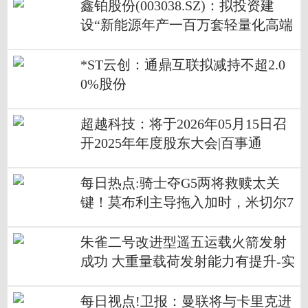
鑫铂股份(003038.SZ)：拟投资建
设“新能源年产一百万套轻量化高端
铝部件项目”-焦点信息
*ST云创：通鼎互联拟减持不超2.0
0%股份
超越科技：将于2026年05月15日召
开2025年年度股东大会|百事通
每日热点:骑士夺G5两将救赎太关
键！莫布利主导拖入加时，米切尔7
分锁优势
朱雀二号改进型遥五运载火箭发射
成功 大重量载荷发射能力有提升-实
时
每日视点!卫报：曼联将与卡里克进