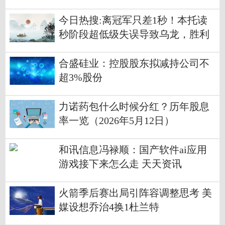
今日热搜:离冠军只差1秒！本托读
秒阶段超低级失误导致乌龙，胜利
遭新月绝平
合盛硅业：控股股东拟减持公司不
超3%股份
力诺药包什么时候分红？历年股息
率一览（2026年5月12日）
和讯信息冯禄顺：国产软件ai应用
游戏接下来怎么走 天天资讯
火箭季后赛出局引阵容调整思考 美
媒设想乔治4换1杜兰特