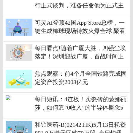
行正式谈判，准备任命他为正式主
教练
可灵AI登顶42国App Store总榜，一
键生成棒球现场特效火爆全球 聚看
点
每日看点!随着广厦大胜，四强尘埃
落定！深圳迎战广厦，首战时间正
式出炉
焦点观察：前4个月全国铁路完成固
定资产投资2008亿元
每日短讯：4连板！卖瓷砖的蒙娜丽
莎，如何靠“0收入”的半导体概念5
天涨了46%？
和铂医药-B(02142.HK)5月13日耗资