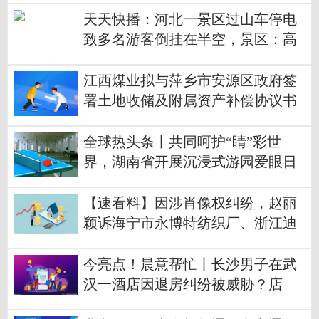
天天快播：河北一景区过山车停电
致多名游客倒挂在半空，景区：高
压引发停电
江西煤业拟与萍乡市安源区政府签
署土地收储及附属资产补偿协议书
环球快看点
全球热头条丨共同呵护“睛”彩世
界，湖南省开展沉浸式游园爱眼日
科普活动
【速看料】因涉肖像权纠纷，赵丽
颖诉海宁市永博特纺织厂、浙江迪
曼卡伦公司侵权案将再开庭
今亮点！晨意帮忙丨长沙男子在武
汉一酒店因退房纠纷被威胁？店
长：怕前台遭网暴