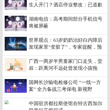
生人开门？酒店停业整改：已道歉
湖南电信：高考期间部分手机信号
将被屏蔽
世界观点：63岁奶奶治好白内障后
发现家里“变脏了”，专家提醒，预
防白内障需做好这几点
广西一两岁半男童家门口走失，堂
叔：距离河不远处曾发现小孩拖
鞋、玩具_焦点
国网长沙输电检修公司 “一线一方
案” 全力备战三考保电 新视野
中国驻洪都拉斯使馆在特古西加尔