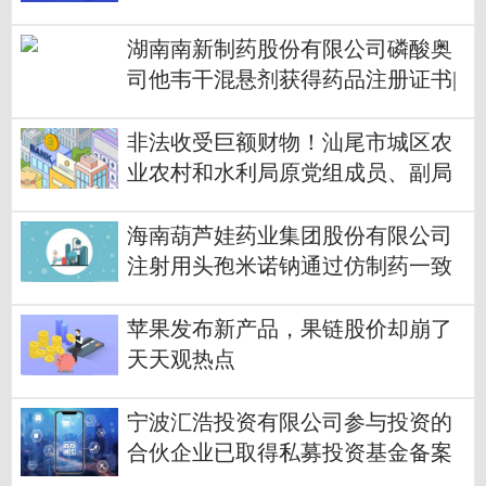
湖南南新制药股份有限公司磷酸奥
司他韦干混悬剂获得药品注册证书|
视讯
非法收受巨额财物！汕尾市城区农
业农村和水利局原党组成员、副局
长刘水照被“双开”|看点
海南葫芦娃药业集团股份有限公司
注射用头孢米诺钠通过仿制药一致
性评价
苹果发布新产品，果链股价却崩了
天天观热点
宁波汇浩投资有限公司参与投资的
合伙企业已取得私募投资基金备案
证明_每日热门