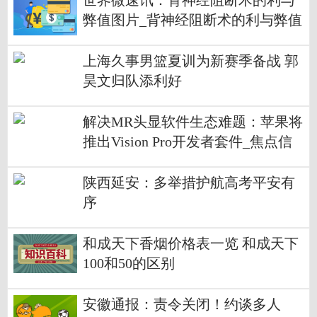
世界微速讯：背神经阻断术的利与
弊值图片_背神经阻断术的利与弊值
上海久事男篮夏训为新赛季备战 郭
昊文归队添利好
解决MR头显软件生态难题：苹果将
推出Vision Pro开发者套件_焦点信
息
陕西延安：多举措护航高考平安有
序
和成天下香烟价格表一览 和成天下
100和50的区别
安徽通报：责令关闭！约谈多人