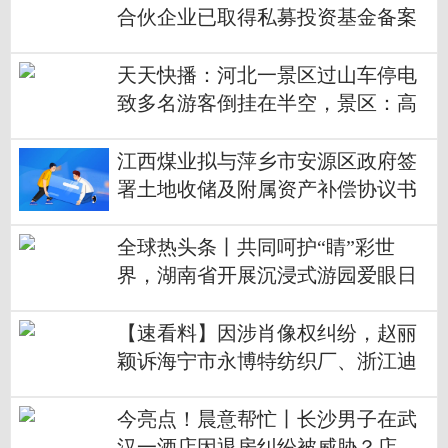
合伙企业已取得私募投资基金备案
证明_每日热门
天天快播：河北一景区过山车停电
致多名游客倒挂在半空，景区：高
压引发停电
江西煤业拟与萍乡市安源区政府签
署土地收储及附属资产补偿协议书
环球快看点
全球热头条丨共同呵护“睛”彩世
界，湖南省开展沉浸式游园爱眼日
科普活动
【速看料】因涉肖像权纠纷，赵丽
颖诉海宁市永博特纺织厂、浙江迪
曼卡伦公司侵权案将再开庭
今亮点！晨意帮忙丨长沙男子在武
汉一酒店因退房纠纷被威胁？店