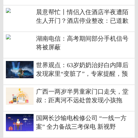
晨意帮忙丨情侣入住酒店半夜遭陌
生人开门？酒店停业整改：已道歉
湖南电信：高考期间部分手机信号
将被屏蔽
世界观点：63岁奶奶治好白内障后
发现家里“变脏了”，专家提醒，预
防白内障需做好这几点
广西一两岁半男童家门口走失，堂
叔：距离河不远处曾发现小孩拖
鞋、玩具_焦点
国网长沙输电检修公司 “一线一方
案” 全力备战三考保电 新视野