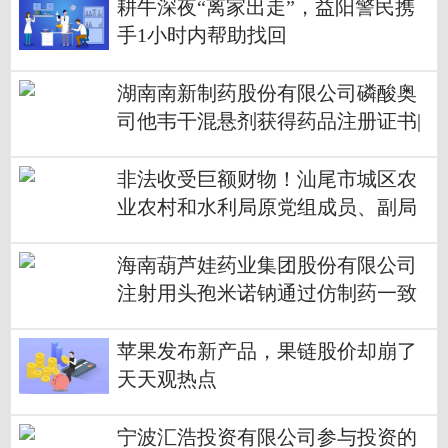
耕牛深夜“离家出走”，益阳警民携
手1小时内帮助找回
湖南南新制药股份有限公司磷酸奥
司他韦干混悬剂获得药品注册证书|
视讯
非法收受巨额财物！汕尾市城区农
业农村和水利局原党组成员、副局
长刘水照被“双开”|看点
海南葫芦娃药业集团股份有限公司
注射用头孢米诺钠通过仿制药一致
性评价
苹果发布新产品，果链股价却崩了
天天观热点
宁波汇浩投资有限公司参与投资的