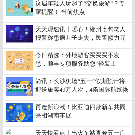
这届年轻人玩起了“交换旅游”？专
家提醒！ 当前焦点
天天观速讯丨暖心！郴州七旬老人
报警称患病儿子走失，民警倾力寻
回
今日精选：外地游客买买买不发
愁，顺丰专项服务助您“轻装上
阵”玩转长沙
简讯：长沙机场“五一”假期预计将
迎送旅客40万人次，4条国际航线恢
复助力旅客出行
再造新浪潮！比亚迪四款新车共同
亮相湖南车展
天天快看点丨出火车站直奔五一广