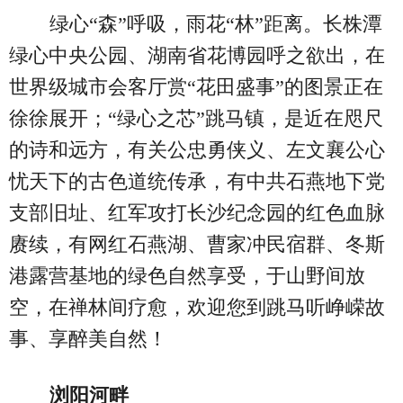
绿心“森”呼吸，雨花“林”距离。长株潭
绿心中央公园、湖南省花博园呼之欲出，在
世界级城市会客厅赏“花田盛事”的图景正在
徐徐展开；“绿心之芯”跳马镇，是近在咫尺
的诗和远方，有关公忠勇侠义、左文襄公心
忧天下的古色道统传承，有中共石燕地下党
支部旧址、红军攻打长沙纪念园的红色血脉
赓续，有网红石燕湖、曹家冲民宿群、冬斯
港露营基地的绿色自然享受，于山野间放
空，在禅林间疗愈，欢迎您到跳马听峥嵘故
事、享醉美自然！
浏阳河畔