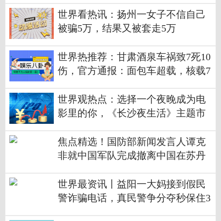
世界看热讯：扬州一女子不信自己
被骗5万，结果又被套走5万
世界热推荐：甘肃酒泉车祸致7死10
伤，官方通报：面包车超载，核载7
人实载18人
世界观热点：选择一个夜晚成为电
影里的你，《长沙夜生活》主题市
集开市
焦点精选！国防部新闻发言人谭克
非就中国军队完成撤离中国在苏丹
人员任务发表谈话
世界最资讯丨益阳一大妈接到假民
警诈骗电话，真民警争分夺秒保住3
8万元养老金