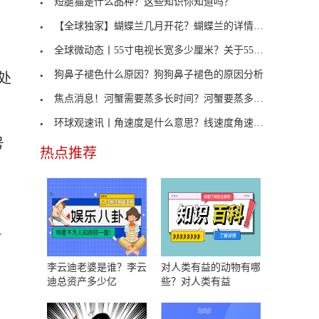
短腿猫是什么品种？这些知识你知道吗？
【全球独家】蝴蝶兰几月开花？蝴蝶兰的详情介绍
全球微动态丨55寸电视长宽多少厘米？关于55寸电视长
狗鼻子褪色什么原因？狗狗鼻子褪色的原因分析
处
焦点消息！河蟹需要蒸多长时间？河蟹要蒸多久？
环球观速讯丨角速度是什么意思？线速度角速度是什么
号
热点推荐
一
李云迪老婆是谁？李云
对人类有益的动物有哪
迪总资产多少亿
些？对人类有益