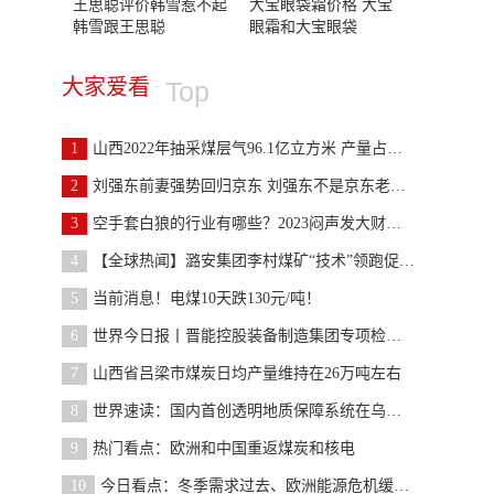
王思聪评价韩雪惹不起
大宝眼袋霜价格 大宝
韩雪跟王思聪
眼霜和大宝眼袋
大家爱看
Top
1
山西2022年抽采煤层气96.1亿立方米 产量占全国8成以上
2
刘强东前妻强势回归京东 刘强东不是京东老板了吗？
3
空手套白狼的行业有哪些？2023闷声发大财项目有哪些
4
【全球热闻】潞安集团李村煤矿“技术”领跑促进高质
5
当前消息！电煤10天跌130元/吨！
6
世界今日报丨晋能控股装备制造集团专项检查煤化工项
7
山西省吕梁市煤炭日均产量维持在26万吨左右
8
世界速读：国内首创透明地质保障系统在乌海能源公司
9
热门看点：欧洲和中国重返煤炭和核电
10
今日看点：冬季需求过去、欧洲能源危机缓解，亚洲动