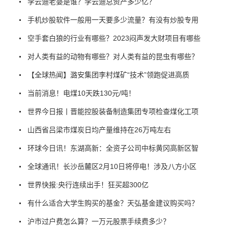
李云迪老婆是谁？李云迪总资产多少亿？
手机炒股软件一般用一天要多少流量？有没有炒股专用
空手套白狼的行业有哪些？2023闷声发大财项目有哪些
对人类有益的动物有哪些？对人类有益的昆虫有哪些？
【全球热闻】潞安集团李村煤矿“技术”领跑促进高质
当前消息！电煤10天跌130元/吨！
世界今日报丨晋能控股装备制造集团专项检查煤化工项
山西省吕梁市煤炭日均产量维持在26万吨左右
环球今日讯！东湖高新：全资子公司中标黄冈高新区智
全球通讯！长沙岳麓区2月10日将停电！涉及八方小区
世界快报:央行连续出手！狂买超300亿
有什么适合大学生购买的基金？天弘基金建议购买吗？
沪市过户费怎么算？一万元股票手续费多少？