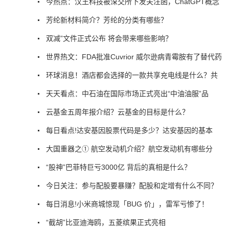
今热点：汉王科技被深交所下发关注函，ChatGPT概念
芳纶新材料简介？芳纶的分类有哪些？
双减”文件正式公布 将会带来哪些影响？
世界热文：FDA批准Cuvrior 威尔逊病青霉胺有了替代药
环球消息！酒店都会选择的一款共享充电线是什么？共
天天看点：中石油在国际市场正式亮出“中油油服”品
云基金五周年报介绍？云基金的目标是什么？
每日看点!达安基因股票代码是多少？达安基因的基本
大国重器之① 航空发动机介绍？航空发动机有哪些分
“股神”巴菲特巨亏3000亿 背后的真相是什么？
今日关注：参与配股要暴赚？配股和定增有什么不同？
每日消息!小米商城惊现「BUG 价」，雷军亏惨了！
“截胡”比亚迪海鸥，五菱缤果正式亮相