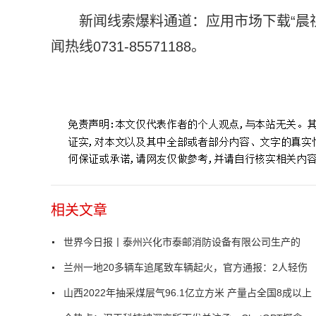
新闻线索爆料通道：应用市场下载“晨
闻热线0731-85571188。
标签：
产品质量
监督管理
产品质量监督
直流水枪
有限
相关文章
世界今日报丨泰州兴化市泰邮消防设备有限公司生产的
兰州一地20多辆车追尾致车辆起火，官方通报：2人轻伤
山西2022年抽采煤层气96.1亿立方米 产量占全国8成以上