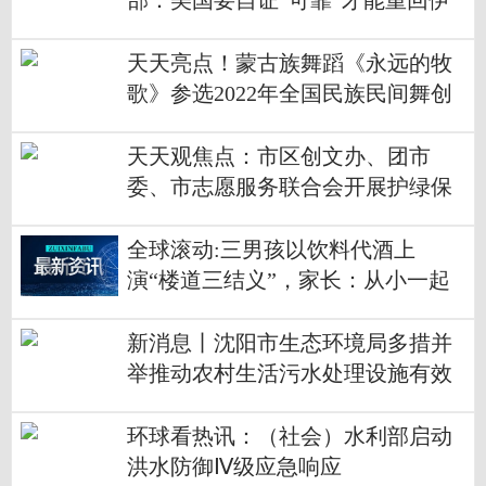
部：美国要自证“可靠”才能重回伊
核协议
天天亮点！蒙古族舞蹈《永远的牧
歌》参选2022年全国民族民间舞创
作作品汇演
天天观焦点：市区创文办、团市
委、市志愿服务联合会开展护绿保
绿、环境保护志愿服务活动
全球滚动:三男孩以饮料代酒上
演“楼道三结义”，家长：从小一起
长大，没想到结拜这么隆重
新消息丨沈阳市生态环境局多措并
举推动农村生活污水处理设施有效
运行
环球看热讯：（社会）水利部启动
洪水防御Ⅳ级应急响应