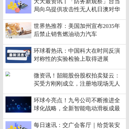
天天最资讯丨「防务新观察」台当
局向乌提供攻击性无人机日澳对华
展开隐秘备战？
世界热推荐：美国加州宣布2035年
后禁止销售燃油动力汽车
环球看热讯：中国科大在时间反演
对称性的实验检验上取得进展
微资讯！韶能股份股权拍卖疑云：
买受方刚刚成立，注册地现场无人
办公
环球今亮点！九号公司不断推进全
球化战略，全新智能电动滑板成最
强吸睛点
每日速讯：交广会客厅｜给货装安