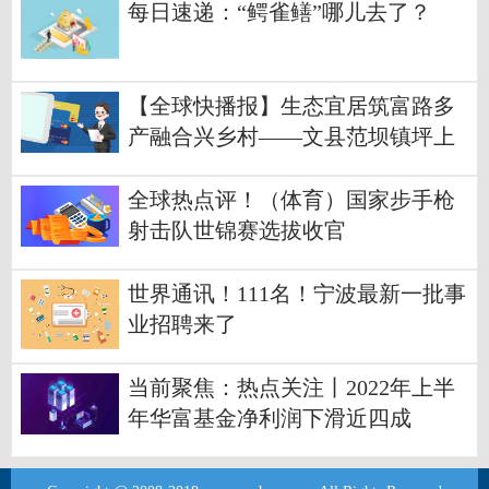
每日速递：“鳄雀鳝”哪儿去了？
【全球快播报】生态宜居筑富路多
产融合兴乡村——文县范坝镇坪上
村推进乡村振兴见闻
全球热点评！（体育）国家步手枪
射击队世锦赛选拔收官
世界通讯！111名！宁波最新一批事
业招聘来了
当前聚焦：热点关注丨2022年上半
年华富基金净利润下滑近四成