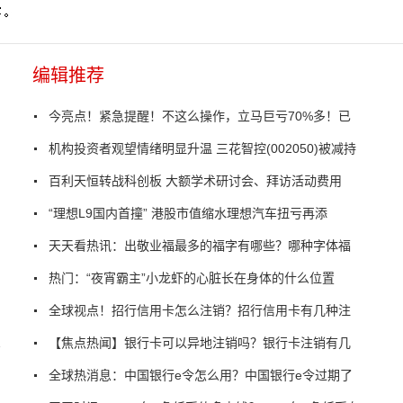
编辑推荐
今亮点！紧急提醒！不这么操作，立马巨亏70%多！已
机构投资者观望情绪明显升温 三花智控(002050)被减持
百利天恒转战科创板 大额学术研讨会、拜访活动费用
“理想L9国内首撞” 港股市值缩水理想汽车扭亏再添
天天看热讯：出敬业福最多的福字有哪些？哪种字体福
热门：“夜宵霸主”小龙虾的心脏长在身体的什么位置
全球视点！招行信用卡怎么注销？招行信用卡有几种注
跃持续溢价
【焦点热闻】银行卡可以异地注销吗？银行卡注销有几
全球热消息：中国银行e令怎么用？中国银行e令过期了