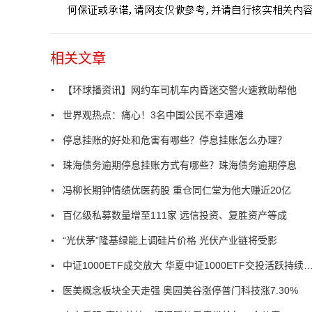
相关文章
【环球播资讯】网约车司机车内昏迷交警火速救助帮他
世界观热点：痛心！3名中国公民不幸遇难
停息挂账的好处和危害有哪些？停息挂账怎么办理？
珠海债务逾期停息挂账方式有哪些？珠海债务逾期停息
冯柳长期钟情绩优医药股 重仓同仁堂为他大赚近20亿
百亿级私募数量增至111家 远信投资、复胜资产等成
“光伏茅”隆基绿能上调硅片价格 光伏产业链将受影
中证1000ETF成交放大 华夏中证1000ETF交投活
医美概念板块全天走强 奥园美谷涨停普门科技涨7.30%