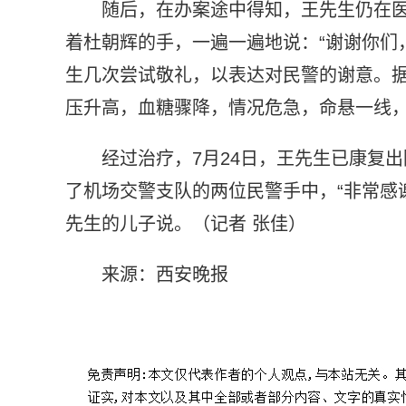
随后，在办案途中得知，王先生仍在
着杜朝辉的手，一遍一遍地说：“谢谢你们
生几次尝试敬礼，以表达对民警的谢意。
压升高，血糖骤降，情况危急，命悬一线
经过治疗，7月24日，王先生已康复
了机场交警支队的两位民警手中，“非常感
先生的儿子说。（记者 张佳）
来源：西安晚报
标签：
交警支队
转危为安
表示感谢
救命之恩
永生难忘