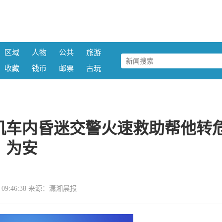
区域
人物
公共
旅游
收藏
钱币
邮票
古玩
机车内昏迷交警火速救助帮他转
为安
28 09:46:38 来源：潇湘晨报