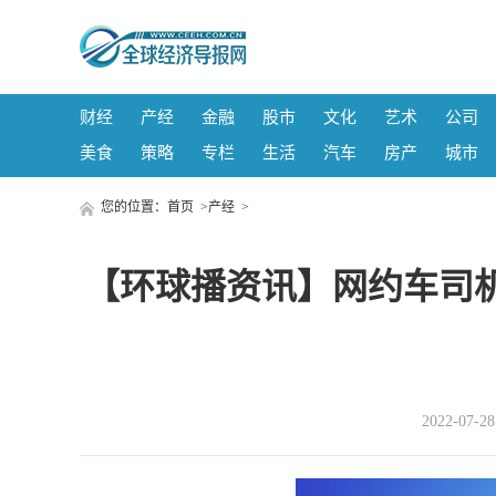
财经
产经
金融
股市
文化
艺术
公司
美食
策略
专栏
生活
汽车
房产
城市
您的位置：
首页
>
产经
>
【环球播资讯】网约车司
2022-07-