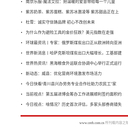
南京乐服-魔法艾拉：把温暖的爱意带给每一个儿童
紫苏奶茶、紫苏蛋糕、紫苏冰激凌等 紫苏甜品正在上
杜雪：诚实守信铸品牌 初心不改创未来
为什么作为避险工具的金价狂跌？美元指数在走强
环球最资讯丨专家：俄罗斯煤炭出口正从欧洲转向亚洲
世界新消息丨哈萨克斯坦煤炭出口大幅增长，工基部建
世界热资讯！黑海粮食外运联合协调中心举行正式运行
新动态：威县：优化营商环境激发市场活力
今日快看!青川县兴办劳务专业合作社助力农民工“家
当前视点！第五届进博会筹办工作进展顺利签约面积约
今日视点：啥情况？历史首次评估，多家头部券商错失
www.ceeh.com.cn
所刊载内容之知