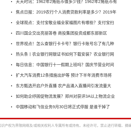
天天时讯：1962年2角纸币值多少钱？1962年2角纸币有
焦点日报：2019农行个人消费贷款利率是多少？2019年
全球观点：支付宝敬业福全家福图片有哪些？支付宝扫
四川国企交出亮丽答卷 商投集团投资成都东部新区
世界视点！怎么查银行卡卡号？银行卡账号忘了有几种
热头条丨农业银行网银证书如何下载安装？农业银行网
每日信息：中国银行十一假期上班吗？国庆节营业时间
扩大汽车消费12条措施出炉等 预计下半年消费市场将
东方甄选开启户外直播 农产品涌入直播间引发流量大
如何助企纾困促物流发展？郑州对获评3A以上物流企业
中国移动和飞信业务9月30日将正式停服 是谁干掉了
识产权为界限网络及/或相关权利人专属所有或持有。未经许可，禁止进行转载、摘