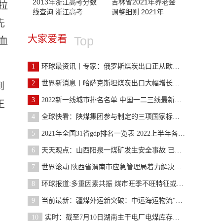
2013年浙江高考分数
吉林省2021年养老金
拉
线查询 浙江高考
调整细则 2021年
先
大家爱看
Top
血
1
环球最资讯丨专家：俄罗斯煤炭出口正从欧洲转向亚洲
2
世界新消息丨哈萨克斯坦煤炭出口大幅增长，工基部建
到
3
2022新一线城市排名名单 中国一二三线最新排名
王
4
全球快看：陕煤集团参与制定的三项国家标准正式实施
5
2021年全国31省gdp排名一览表 2022上半年各省gdp
6
天天观点：山西阳泉一煤矿发生安全事故 已责令停产
7
世界滚动:陕西省渭南市应急管理局着力解决煤矿事故
8
环球报道:多重因素共振 煤市旺季不旺特征或愈发明显
9
当前最新：疆煤外运新突破：中远海运物流“铁水联运
10
实时：截至7月10日湖南主干电厂电煤库存可用近30天