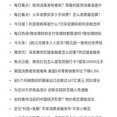
每日看点！医用消毒液有哪些？常备的医用消毒液是什
每日看点！火车退票扣多少手续费？怎么退票最划算？
今日报丨利息税税率是什么?已存定期存款利息税怎样
每日热闻!微信理财和支付宝理财都靠谱吗?微信理财和
今头条！1欧元兑换多少人民币?欧元统一使用对世界经
微资讯！深发展供应链金融是怎么回事?供应链金融有
焦点日报：微信红包怎么提现到银行卡?提现10000元手
美国消费者热情难再 美国5月零售销售环比下降0.3%
前5个月越南纺织服装出口总额达187亿美元 同比增长
为应对大宗商品涨价 创新实践防范输入性通胀
如何看待当前的中国经济形势？物价稳定基础坚实
定位“科技+金融” 平安消费金融发布“平安小橙花