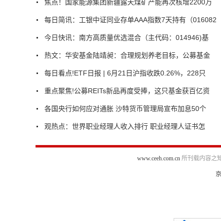
焦点！国家能源集团新疆露天煤矿产能再次核增2200万
每日简讯：工银中证同业存单AAA指数7天持有（016082
今日快讯：南方高质量优选混合（主代码：014946)基
热文：华安基金陆靖昶：合理规划养老目标，公募基金
每日看点!ETF日报 | 6月21日沪指收跌0.26%，228只
重点聚焦!公募REITs新品再度受捧，这只基金获百亿资
各国央行如何应对通胀 沙特货币管理局宣布加息50个
观热点：世界职业经理人收入排行 职业经理人证书怎
www.ceeh.com.cn
所刊载内容之知
京