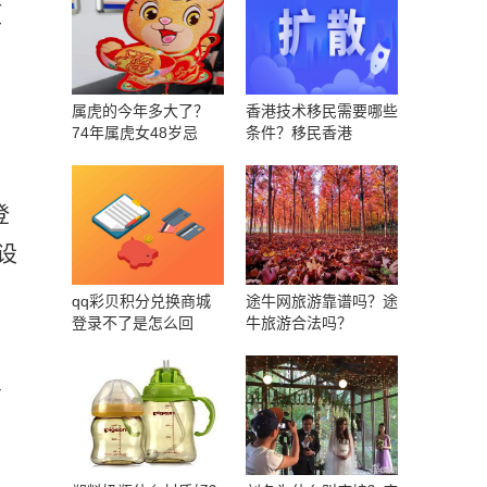
项
属虎的今年多大了？
香港技术移民需要哪些
74年属虎女48岁忌
条件？移民香港
登
设
qq彩贝积分兑换商城
途牛网旅游靠谱吗？途
登录不了是怎么回
牛旅游合法吗？
青