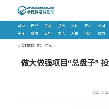
财经
产经
金融
股市
文化
艺术
公司
美食
策略
专栏
生活
汽车
房产
城市
您的位置：
首页
>
产经
>
做大做强项目“总盘子” 
2022-06-