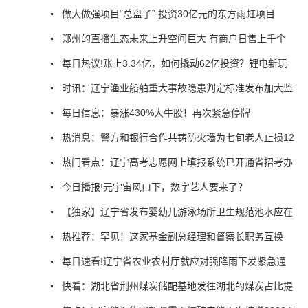
做大做强项目“总盘子” 投资30亿元的东方雨虹项目
郑州的直播生态未来上升空间巨大 有商户日售上千个
每日热议!账上3.34亿，如何撬动62亿投资？锂电新玩
时讯：辽宁渔业船舶重大事故隐患判定标准发布加大监
每日信息：暴涨430%大牛股！再次紧急停牌
热消息：警方和银行合作共铸防火墙为七旬老人止损12
热门看点：辽宁高考志愿网上填报系统已开通省招考办
今日播报!元宇宙风口下，数字艺人要来了？
【独家】辽宁省发布婴幼儿游泳场所卫生规范池水应在
热推荐：罕见！这家基金副总经理和督察长职务互换
每日速看!辽宁省农业农村厅就应对强降雨下发紧急通
快看：湖北省荆州煤炭储配基地发往湖北的煤炭占比提