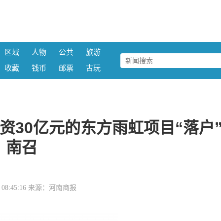
区域
人物
公共
旅游
收藏
钱币
邮票
古玩
投资30亿元的东方雨虹项目“落户
南召
22 08:45:16 来源：河南商报