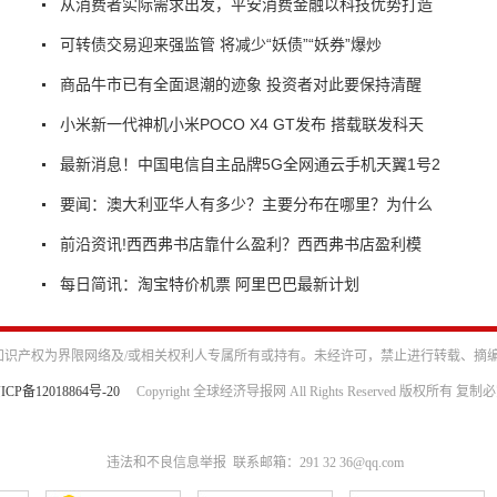
从消费者实际需求出发，平安消费金融以科技优势打造
可转债交易迎来强监管 将减少“妖债”“妖券”爆炒
商品牛市已有全面退潮的迹象 投资者对此要保持清醒
小米新一代神机小米POCO X4 GT发布 搭载联发科天
最新消息！中国电信自主品牌5G全网通云手机天翼1号2
要闻：澳大利亚华人有多少？主要分布在哪里？为什么
前沿资讯!西西弗书店靠什么盈利？西西弗书店盈利模
每日简讯：淘宝特价机票 阿里巴巴最新计划
识产权为界限网络及/或相关权利人专属所有或持有。未经许可，禁止进行转载、摘
ICP备12018864号-20
Copyright 全球经济导报网 All Rights Reserved 版权所有 复制
违法和不良信息举报 联系邮箱：291 32 36@qq.com