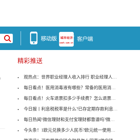
精彩推送
观热点：世界职业经理人收入排行 职业经理人证书怎
”
每日看点！医用消毒液有哪些？常备的医用消毒液是什
每日看点！火车退票扣多少手续费？怎么退票最划算？
今日报丨利息税税率是什么?已存定期存款利息税怎样
每日热闻!微信理财和支付宝理财都靠谱吗?微信理财和
今头条！1欧元兑换多少人民币?欧元统一使用对世界经