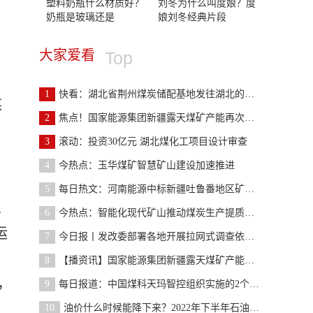
塑料奶瓶什么材质好？
刘冬为什么叫度娘？度
奶瓶是玻璃还是
娘刘冬经典片段
大家爱看
Top
1
快看：湖北省荆州煤炭储配基地发往湖北的煤炭占比提
谋
2
焦点！国家能源集团新疆露天煤矿产能再次核增2200万
3
滚动：投资30亿元 湖北煤化工项目设计审查
4
今热点：玉华煤矿智慧矿山建设加速推进
5
每日热文：河南能源中标新疆吐鲁番地区矿山建设项目
思
6
今热点：智能化现代矿山推动煤炭生产提质增效
运
7
今日报丨发改委部署各地开展拉网式调查依法查处煤炭
8
【播资讯】国家能源集团新疆露天煤矿产能核增2200万
，
9
每日报道：中国煤科天玛智控组织实施的2个智能化工
10
油价什么时候能降下来？2022年下半年石油预测上涨还