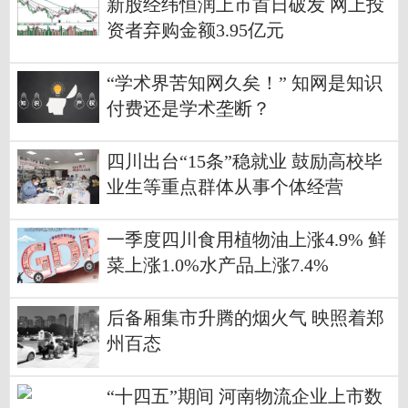
新股经纬恒润上市首日破发 网上投
资者弃购金额3.95亿元
“学术界苦知网久矣！” 知网是知识
付费还是学术垄断？
四川出台“15条”稳就业 鼓励高校毕
业生等重点群体从事个体经营
一季度四川食用植物油上涨4.9% 鲜
菜上涨1.0%水产品上涨7.4%
后备厢集市升腾的烟火气 映照着郑
州百态
“十四五”期间 河南物流企业上市数