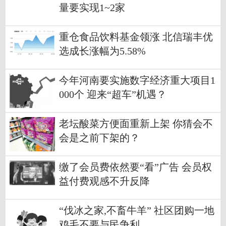
量要实现1~2家
重仓食品饮料基金领涨 北信瑞丰优
选成长涨幅为5.58%
今年河南要实施数字经济重大项目1
000个 迎来“超车”机遇？
老坛酸菜方便面重新上架 你猜会不
会是之前下架的？
缴了会员费依然要“看”广告 会员权
益付费观感不升反降
“伐冰之家,不畜牛羊” 社区团购一地
鸡毛不要与民争利