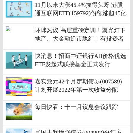
11月以来大涨45.4%拔得头筹 港股
通互联网ETF(159792)份额涨超45亿
份
环球热议:高层重磅定调！聚光灯下
地产、大金融逆市飘红！有投资者
表示：地产重回C位，明年等着嗨
了！
快消息！招商中证银行AH价格优选
ETF发起式联接基金正式发行
嘉实致元42个月定期债券(007589)
计划开展2022年第一次收益分配
每日快看：十一月议息会议跟踪
富国丰利增强债券(004902)分红方