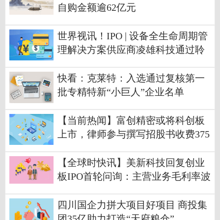
自购金额逾62亿元
世界视讯！IPO | 设备全生命周期管
理解决方案供应商凌雄科技通过聆
讯
快看：克莱特：入选通过复核第一
批专精特新“小巨人”企业名单
【当前热闻】富创精密或将科创板
上市，律师参与撰写招股书收费375
0万元
【全球时快讯】美新科技回复创业
板IPO首轮问询：主营业务毛利率波
动，经营业绩扭亏为盈并大幅增长
的因素
四川国企力拼大项目好项目 商投集
团35亿助力打造“天府粮仓”