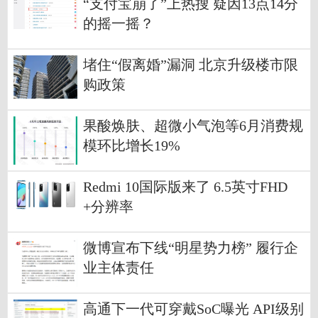
“支付宝崩了”上热搜 疑因13点14分
的摇一摇？
堵住“假离婚”漏洞 北京升级楼市限
购政策
果酸焕肤、超微小气泡等6月消费规
模环比增长19%
Redmi 10国际版来了 6.5英寸FHD
+分辨率
微博宣布下线“明星势力榜” 履行企
业主体责任
高通下一代可穿戴SoC曝光 API级别