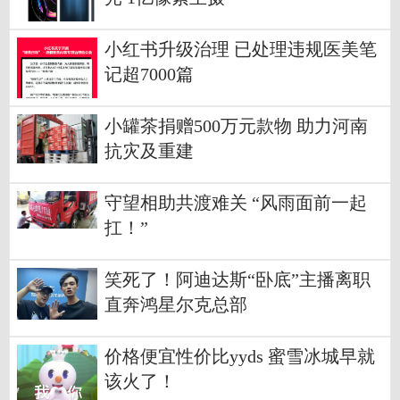
小红书升级治理 已处理违规医美笔
记超7000篇
小罐茶捐赠500万元款物 助力河南
抗灾及重建
守望相助共渡难关 “风雨面前一起
扛！”
笑死了！阿迪达斯“卧底”主播离职
直奔鸿星尔克总部
价格便宜性价比yyds 蜜雪冰城早就
该火了！