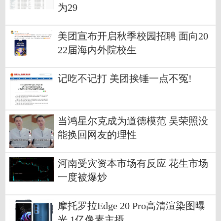
为29
美团宣布开启秋季校园招聘 面向20
22届海内外院校生
记吃不记打 美团挨锤一点不冤!
当鸿星尔克成为道德模范 吴荣照没
能换回网友的理性
河南受灾资本市场有反应 花生市场
一度被爆炒
摩托罗拉Edge 20 Pro高清渲染图曝
光 1亿像素主摄