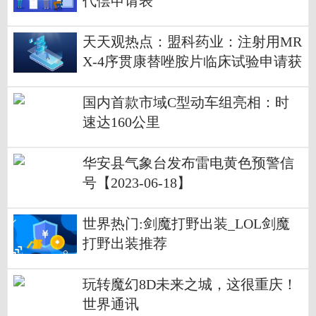
代偿申请表
天天观热点：盟科药业：注射用MR
X-4序贯康替唑胺片临床试验申请获
欧洲、亚洲及拉丁美洲国家批准
国内首款市域C型动车组亮相：时
速达160公里
华安县气象台发布雷电黄色预警信
号【2023-06-18】
世界热门:剑魔打野出装_LOL剑魔
打野出装推荐
玩转魔幻8D未来之城，这很重庆！
世界通讯