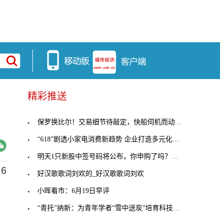
精彩推送
保罗换比尔！交易细节待敲定，快船伺机而动，火箭或
“618”剧透小家电消费新趋势 企业打造多元化产品
明天1只新股中签号码将公布，你申购了吗？（6月20日
6
好汉歌歌词刘欢的_好汉歌歌词刘欢
小晖看市：6月19日早评
“青托”纳新：为青年学者“雪中送炭”培育科技后备