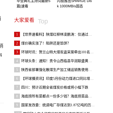
毕业典礼主持词最新5
闪极推出SHARGE Dis
篇|速看
k 1000MB/s固态
销
大家爱看
Top
1
【世界速看料】陕煤红柳林凌鹏涛：仅通过全场景数据
2
​煤价确实涨了！陷阱还是馅饼？
销
3
环球时讯：贺兰山特大煤炭盗采案牵出101名党员干部
4
4
环球头条：通知！责令山西临县华润联盛黄家沟煤业有
5
陕西省部署强化散煤生产加工储运销售使用环节监管
6
【环球播资讯】印度5月份动力煤进口同比增长23% 环
7
四川：预计近期全省煤炭价格或将小幅下跌
8
海底捞所有菜都点一份多少钱？海底捞菜品价格哪里看
9
国家发改委：统调电厂存煤达到1.87亿吨的历史新高