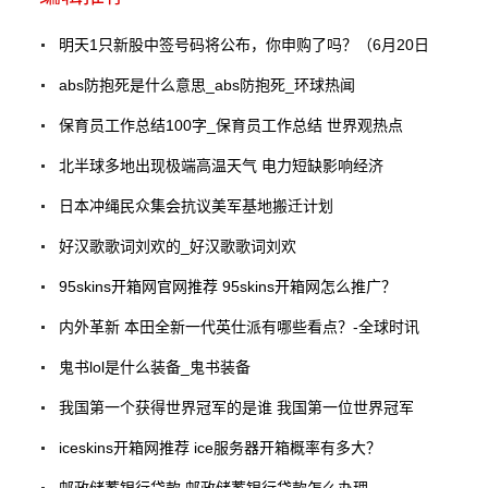
明天1只新股中签号码将公布，你申购了吗？（6月20日
abs防抱死是什么意思_abs防抱死_环球热闻
保育员工作总结100字_保育员工作总结 世界观热点
北半球多地出现极端高温天气 电力短缺影响经济
日本冲绳民众集会抗议美军基地搬迁计划
好汉歌歌词刘欢的_好汉歌歌词刘欢
95skins开箱网官网推荐 95skins开箱网怎么推广？
内外革新 本田全新一代英仕派有哪些看点？-全球时讯
鬼书lol是什么装备_鬼书装备
我国第一个获得世界冠军的是谁 我国第一位世界冠军
iceskins开箱网推荐 ice服务器开箱概率有多大？
邮政储蓄银行贷款,邮政储蓄银行贷款怎么办理