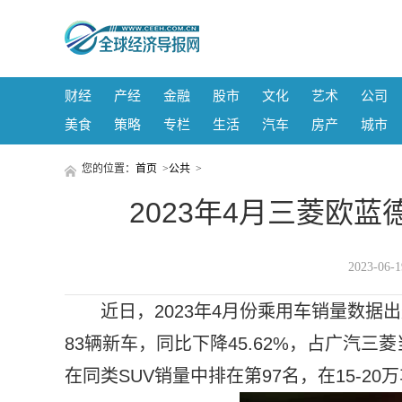
财经
产经
金融
股市
文化
艺术
公司
美食
策略
专栏
生活
汽车
房产
城市
您的位置：
首页
>
公共
>
2023年4月三菱欧蓝
2023-06
近日，2023年4月份乘用车销量数据
83辆新车，同比下降45.62%，占广汽三
在同类SUV销量中排在第97名，在15-2