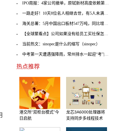
IPO周报：4家公司撤单，原轼新材高度依赖第一大客户
一路走好！10天8位名人相继去世，有5人未满40岁，最
海关总署：5月中国出口板材547万吨，同比增0.7%|每
【全球聚看点】公司如果没有给员工买社保怎么办_公
当前热文：sinopec是什么的缩写（sinopec）
中考第一天遭遇强降雨，常州排水一起迎“考”|焦点
热点推荐
港交所“双柜台模式”今
龙芯3A6000处理器将
月
日启航
支持同步多线程技术