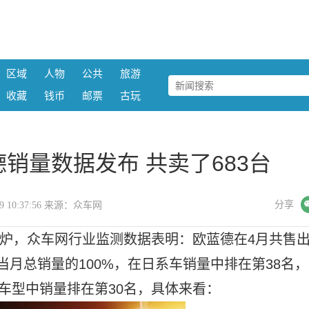
区域
人物
公共
旅游
收藏
钱币
邮票
古玩
德销量数据发布 共卖了683台
微信
分享
-19 10:37:56 来源：众车网
出炉，众车网行业监测数据表明：欧蓝德在4月共售出
菱当月总销量的100%，在日系车销量中排在第38名，
0万车型中销量排在第30名，具体来看：