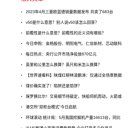
2023年4月三菱欧蓝德销量数据发布 共卖了683台
v50是什么意思？别人说v50该怎么回答？
前瞻性是什么意思？前瞻性的近义词有哪些？
今日申购：金杨股份、明阳电气、仁信新材、芯动联科
每日热点：央行公开市场净投放870亿元
英里和公里怎么换算？英尺和米怎么换算？
【世界速看料】陕煤红柳林凌鹏涛：仅通过全场景数据
​煤价确实涨了！陷阱还是馅饼？
保罗换比尔！交易细节待敲定，快船伺机而动，火箭或
港交所“双柜台模式”今日启航
环球滚动:统计局：5月我国挖掘机产量16613台，同比
“618”剧透小家电消费新趋势 企业打造多元化产品