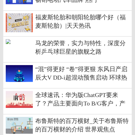
福麦斯轮胎和朝阳轮胎哪个好（福
麦斯轮胎）|天天热讯
马龙的荣誉，实力与特性，深度分
析乒乓球巨星的旗舰之路
“混”得更好 “卷”得更狠 东风日产启
辰大V DD-i超混动预售启动 环球热
讯
全球速讯：华为版ChatGPT要来
了？产品主要面向To B/G客户，产
业链相关股望受益
布鲁斯特的百万横财_关于布鲁斯特
的百万横财的介绍 世界观焦点