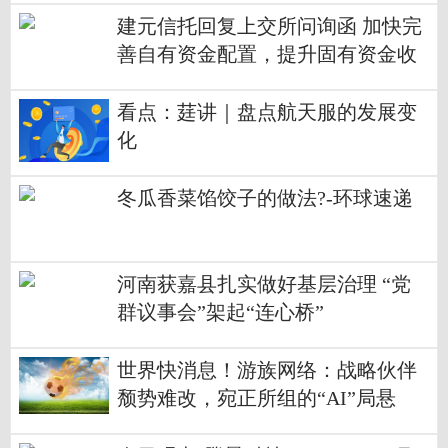
建元信托回复上交所问询函 加快完
善自有资金配置，提升固有资金收
益水平_最资讯
看点：莛讲｜盘点航天服的发展变
化
冬瓜香菜馅饺子的做法?-环球速递
河南获嘉县扎实做好基层治理 “党
群议事会”架起“连心桥”
世界快消息！游族网络：战略伙伴
颓势难改，宛正所组的“AI”局悬
了！