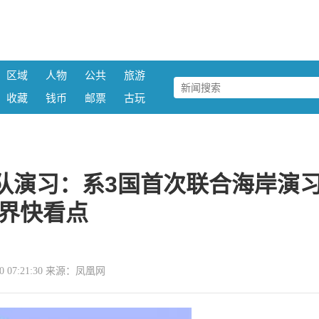
区域
人物
公共
旅游
收藏
钱币
邮票
古玩
队演习：系3国首次联合海岸演
界快看点
-30 07:21:30 来源：凤凰网