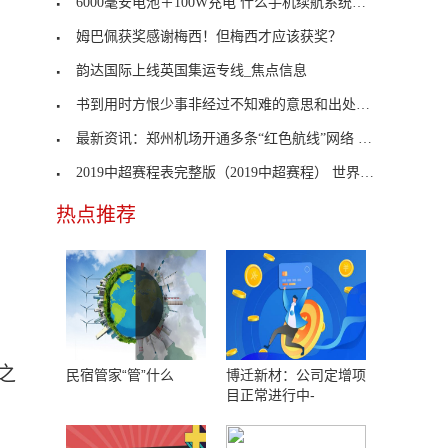
6000毫安电池＋100W充电 什么手机续航系统这么给力
姆巴佩获奖感谢梅西！但梅西才应该获奖？
韵达国际上线英国集运专线_焦点信息
书到用时方恨少事非经过不知难的意思和出处_书到用
最新资讯：郑州机场开通多条“红色航线”网络 让红
2019中超赛程表完整版（2019中超赛程） 世界观速讯
热点推荐
之
民宿管家“管”什么
博迁新材：公司定增项
目正常进行中-