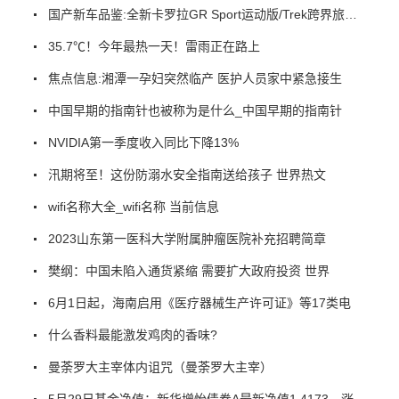
国产新车品鉴:全新卡罗拉GR Sport运动版/Trek跨界旅行版
35.7℃！今年最热一天！雷雨正在路上
焦点信息:湘潭一孕妇突然临产 医护人员家中紧急接生
中国早期的指南针也被称为是什么_中国早期的指南针
NVIDIA第一季度收入同比下降13%
汛期将至！这份防溺水安全指南送给孩子 世界热文
wifi名称大全_wifi名称 当前信息
2023山东第一医科大学附属肿瘤医院补充招聘简章
樊纲：中国未陷入通货紧缩 需要扩大政府投资 世界
6月1日起，海南启用《医疗器械生产许可证》等17类电
什么香料最能激发鸡肉的香味?
曼荼罗大主宰体内诅咒（曼荼罗大主宰）
5月29日基金净值：新华增怡债券A最新净值1.4173，涨