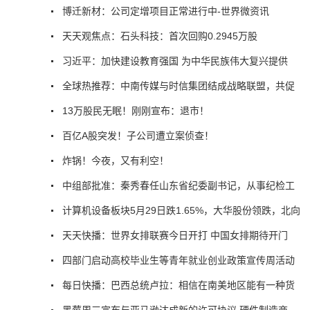
博迁新材：公司定增项目正常进行中-世界微资讯
天天观焦点：石头科技：首次回购0.2945万股
习近平：加快建设教育强国 为中华民族伟大复兴提供
全球热推荐：中南传媒与时信集团结成战略联盟，共促
13万股民无眠！刚刚宣布：退市！
百亿A股突发！子公司遭立案侦查！
炸锅！今夜，又有利空！
中组部批准：秦秀春任山东省纪委副书记，从事纪检工
计算机设备板块5月29日跌1.65%，大华股份领跌，北向
天天快播：世界女排联赛今日开打 中国女排期待开门
四部门启动高校毕业生等青年就业创业政策宣传周活动
每日快播：巴西总统卢拉：相信在南美地区能有一种货
黑莓周三宣布与亚马逊达成新的许可协议 硬件制造商