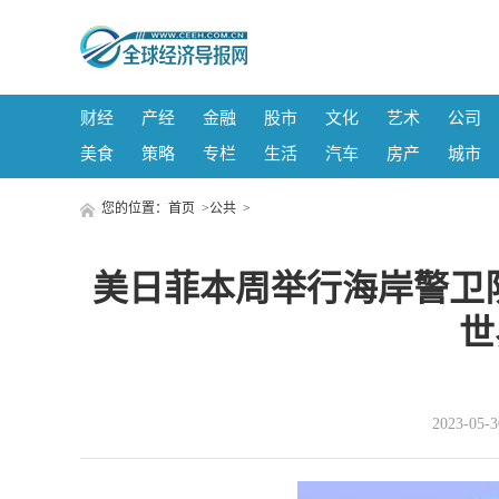
财经
产经
金融
股市
文化
艺术
公司
美食
策略
专栏
生活
汽车
房产
城市
您的位置：
首页
>
公共
>
美日菲本周举行海岸警卫
世
2023-05