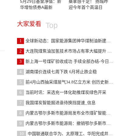
5月29日基金净值：新
桑拿感十足！ 扬城昨
华增怡债券A最新
迎今年首个高温日
大家爱看
Top
1
全球新动态：国家能源集团神华煤制油新建项目推进
2
大连院煤焦油加氢技术市场占有率大幅提升 天天热闻
3
新上海一号煤矿验收成功 手续全部办结-今日热闻
4
湖南煤价连续七周下跌 6月将止跌企稳
5
前4月山西抽采煤层气34.8亿立方米 创历史新高-世界
6
当前时讯：采选充一体化助推煤炭绿色开采
7
我国煤炭智能掘进亟待换挡提速_信息
8
内蒙古鄂尔多斯市能源局发布全市煤矿智能化建设有关
9
内蒙古鄂尔多斯市能源局：撤销鄂尔多斯市神伊煤炭有
10
中国联通联合华为、太原理工、华阳完成井工矿5G Re