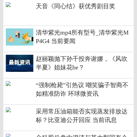
天音《同心结》获优秀剧目奖
清华紫光mp4所有型号_清华紫光M
P4G4 当前要闻
赵丽颖抛下孙千投奔谢娜，《风吹
半夏》姐妹花be？
“强制枪毙”引热议 嘲笑骗子智商不
如精准防诈 环球微资讯
采用常压油箱能否实现蒸发排放达
标？比亚迪公开回应 当前讯息