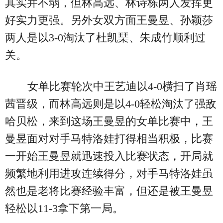
其实并不弱，但林高远、林诗栋两人发挥更
好实力更强。另外女双方面王曼昱、孙颖莎
两人是以3-0淘汰了杜凯琹、朱成竹顺利过
关。
女单比赛轮次中王艺迪以4-0横扫了肖瑶
茜晋级，而林高远则是以4-0轻松淘汰了强敌
哈贝松，来到这场王曼昱的女单比赛中，王
曼昱面对对手马特洛娃打得相当积极，比赛
一开始王曼昱就迅速投入比赛状态，开局就
频繁地利用进攻连续得分，对手马特洛娃虽
然也是老将比赛经验丰富，但还是被王曼昱
轻松以11-3拿下第一局。