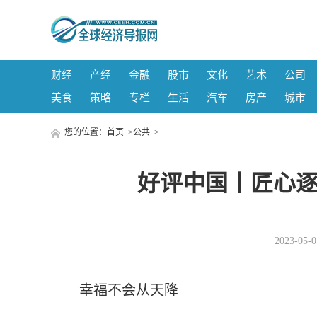
财经
产经
金融
股市
文化
艺术
公司
美食
策略
专栏
生活
汽车
房产
城市
您的位置：
首页
>
公共
>
好评中国丨匠心逐
2023-05
幸福不会从天降