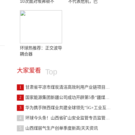
10次面对埃弗顿不
不代表危机，巴
环球热推荐：正交波导
耦合器
大家爱看
Top
1
甘肃省平凉市煤炭清洁高效利用产业链项目推进势头良
2
国家能源集团新疆公司成功开辟第5条“疆煤外运”通
3
华为携手陕西煤业共建全球领先“5G+工业互联网”智
4
环球今头条！山西省矿山安全监管专员监管煤矿情况表
5
山西煤层气生产创单季度新高|天天资讯