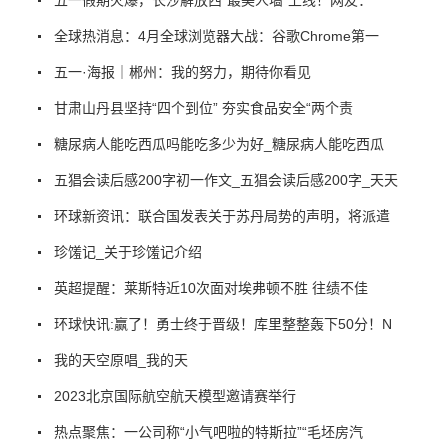
全球热消息：4月全球浏览器大战：谷歌Chrome第一
五一·海报｜郴州：我的努力，期待你看见
甘肃山丹县坚持“四个到位” 夯实食品安全“两个责
糖尿病人能吃西瓜吗能吃多少为好_糖尿病人能吃西瓜
五猖会读后感200字初一作文_五猖会读后感200字_天天
环球新资讯：联合国发表关于苏丹局势的声明，将派遣
珍馐记_关于珍馐记介绍
英超提醒：莱斯特近10次面对埃弗顿不胜 往绩不佳
环球快讯:赢了！勇士终于晋级！库里整整轰下50分！N
我的天空原唱_我的天
2023北京国际航空航天模型邀请赛举行
热点聚焦：一公司称“小气吧啦的特斯拉”“毛坯房汽