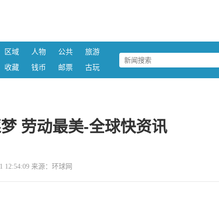
区域
人物
公共
旅游
收藏
钱币
邮票
古玩
梦 劳动最美-全球快资讯
-01 12:54:09 来源：环球网