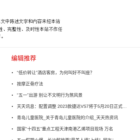
编辑推荐
“低价转让”酒店客房，为何叫好不叫座？
按摩正骨疗法
“五一”出游 别让不文明行为煞风景
天天讯息：配置调整 2023款捷达VS7将于5月20日正式上市
青岛儿童医院_关于青岛儿童医院的介绍_天天热资讯
国家“十四五”重点工程天津南港乙烯项目现场 万名
五一假期火爆，长沙解放西“最美人墙”上线！网友：