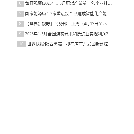
6
每日观察!2023年1-3月原煤产量前十名企业排名公布
7
国家能源局：7家重点煤企已建成智能化产能13.93亿吨
8
【世界新视野】商务部：上周（4月17日至23日）全国
9
2023年1-3月全国煤炭开采和洗选业实现利润2250.7亿
10
世界快报:陕西黑猫：拟在库车开发区新建煤化工循环