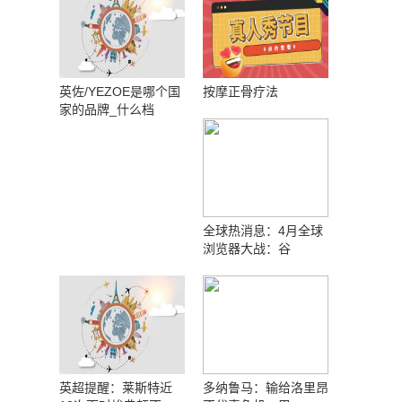
英佐/YEZOE是哪个国
按摩正骨疗法
家的品牌_什么档
全球热消息：4月全球
浏览器大战：谷
英超提醒：莱斯特近
多纳鲁马：输给洛里昂