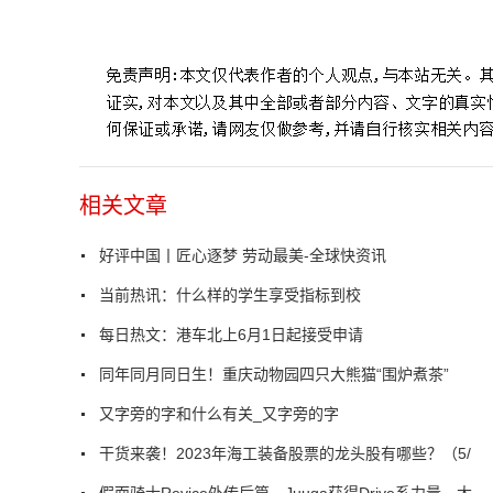
标签：
相关文章
好评中国丨匠心逐梦 劳动最美-全球快资讯
当前热讯：什么样的学生享受指标到校
每日热文：港车北上6月1日起接受申请
同年同月同日生！重庆动物园四只大熊猫“围炉煮茶”
又字旁的字和什么有关_又字旁的字
干货来袭！2023年海工装备股票的龙头股有哪些？（5/
假面骑士Revice外传后篇，Juuga获得Drive系力量，大