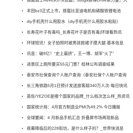
丰田bz3正式上市，搭载比亚迪电机和磷酸铁锂电池
diy手机壳什么用胶水（diy手机壳什么用胶水粘贴）
长寿花叶子有毒吗_长寿花叶子是否有毒|环球看热讯
环球短讯！女子拍照时被男孩掀裙子摸大腿 基本信息
讯息：破8亿！“史上最挤”，王一博、胡军“火了”
进景区上厕所要买55元门票？桂林公布调查结果
泰安市社保查询个人账户查询（泰安社保个人帐户查询
长三角铁路5月1日预计发送旅客超340万人次-每日快讯
英佐/YEZOE是哪个国家的品牌_什么档次怎么样_热资讯
国家统计局：4月官方制造业PMI为49.2% 今日播报
全球要闻：4 月新品手机汇总 折叠屏市场再现新品
夜幕降临后的228街坊，是什么样子的？_世界快消息