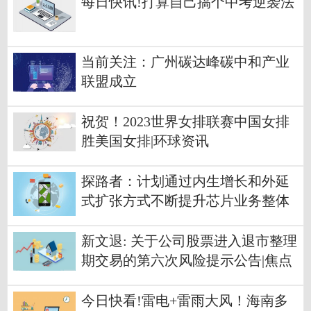
每日快讯!打算自己搞个中考逆袭法
当前关注：广州碳达峰碳中和产业
联盟成立
祝贺！2023世界女排联赛中国女排
胜美国女排|环球资讯
探路者：计划通过内生增长和外延
式扩张方式不断提升芯片业务整体
收入占比
新文退: 关于公司股票进入退市整理
期交易的第六次风险提示公告|焦点
速读
今日快看!雷电+雷雨大风！海南多