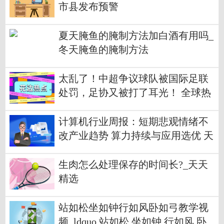
市县发布预警
夏天腌鱼的腌制方法加白酒有用吗_
冬天腌鱼的腌制方法
太乱了！中超争议球队被国际足联
处罚，足协又被打了耳光！ 全球热
推荐
计算机行业周报：短期悲观情绪不
改产业趋势 算力持续与应用选优 天
天消息
生肉怎么处理保存的时间长?_天天
精选
站如松坐如钟行如风卧如弓教学视
频_ldquo 站如松 坐如钟 行如风 卧