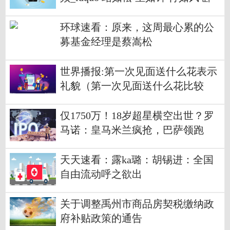
如弓 rdquo 是什么意思
环球速看：原来，这周最心累的公
募基金经理是蔡嵩松
世界播报:第一次见面送什么花表示
礼貌（第一次见面送什么花比较
好）
仅1750万！18岁超星横空出世？罗
马诺：皇马米兰疯抢，巴萨领跑
天天速看：露ka璐：胡锡进：全国
自由流动呼之欲出
关于调整禹州市商品房契税缴纳政
府补贴政策的通告