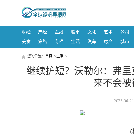
财经
产经
金融
股市
文化
艺术
公司
美食
策略
专栏
生活
汽车
房产
城市
您的位置：
首页
>
生活
>
继续护短？沃勒尔：弗里
来不会被
2023-06-