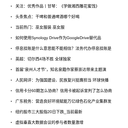
关注：优秀作品丨甘琴：《学做湘西雕花蜜饯》
头条焦点：干啤和普通啤酒哪个好喝
当前热门：巫女服装 巫女服
如何使用Synology Drive作为GoogleDrive替代品
停息挂账是什么意思能不能相信？法务代办停息挂账是
英超：切尔西4场不胜 全球独家
首届“泉州人才节”，知名泉籍作家蔡崇达带来主题演
人民网评：为强国建设、民族复兴挺膺担当 环球快播
信用卡分60期怎么协商？信用卡被起诉宣判了怎么协商
广东税务：营造良好环境赋能万亿绿色石化产业集群发
纽约股市三大股指20日下跌_当前最新
虚拟垂直大数据会议的参与者数量激增