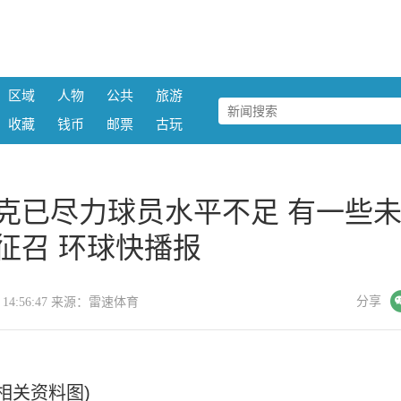
区域
人物
公共
旅游
收藏
钱币
邮票
古玩
克已尽力球员水平不足 有一些
征召 环球快播报
微信
分享
21 14:56:47 来源：雷速体育
(相关资料图)