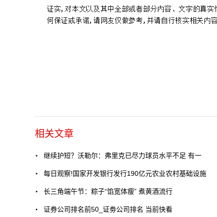
相关文章
继续护短？沃勒尔：弗里克已尽力球员水平不足 有一
每日观察!国家开发银行发行190亿元农业农村基础设施
长三角端午节：粽子“馅宽体瘦” 煮黄酒流行
证券公司排名前50_证劵公司排名 当前快看