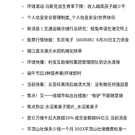
环球滚动:马斯克谈生育率下降：收入越高孩子越少不
个人信息安全管理制度_个人信息安全|世界快讯
新消息丨交通运输仓储行业研究：极兔申请在港交所上
股票行情快报：东尼电子（603595）6月20日主力资金
镇江首次演示水田机械化除草
环球快播：利宝互助保险集团管理团队到访水滴保
端午节后3种营养果|环球即时
当前快看：炎亚纶离场后崩溃大哭：没有做任何强迫意
焦点！又一一线城市拟出台措施！“电驴”不能随意骑
焦点热议:水沼美美子图片_水沼美美子
昆仑万维午后大跌超15% 成交金额超66亿元 当前消息
平顶山社保多少钱一个月 2023平顶山社保缴费标准一