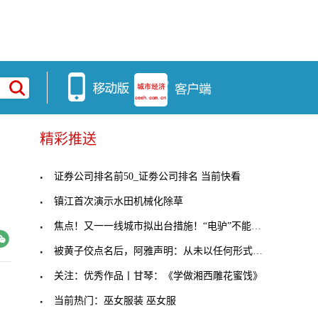
精彩推送
未
证券公司排名前50_证劵公司排名 当前快看
镇江首次演示水田机械化除草
焦点！又一一线城市拟出台措施！“电驴”不能随意骑
被黄子佼点名后，阿雅声明：从未以任何形式使用违禁
关注：优秀作品丨甘琴：《学做湘西雕花蜜饯》
当前热门：巫女服装 巫女服