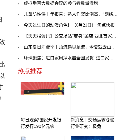
虚拟垂直大数据会议的参与者数量激增
儿童防性侵十年报告：熟人作案比例高，“网络性侵”
归
今天过生日的动漫角色！（6月21日） 焦点快报
【天天报资讯】公交场站“变身”菜店 西北首家“公
效
山东夏日消费季丨顶流遇见顶流，今夏就去山东_天天
将
环球聚焦：进口家用净水器全国发货_进口家用净水器
比
热点推荐
以
才
勒
每日观察!国家开发银
新消息丨交通运输仓储
行发行190亿元农
行业研究：极兔