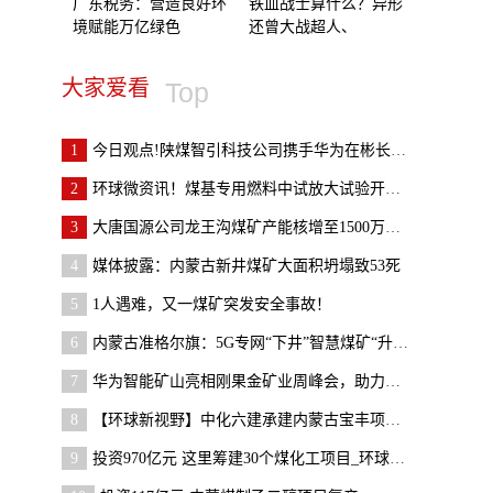
广东税务：营造良好环
铁血战士算什么？异形
境赋能万亿绿色
还曾大战超人、
大家爱看
Top
1
今日观点!陕煤智引科技公司携手华为在彬长矿业顺利
2
环球微资讯！煤基专用燃料中试放大试验开车成功
3
大唐国源公司龙王沟煤矿产能核增至1500万吨/年 世
4
媒体披露：内蒙古新井煤矿大面积坍塌致53死
5
1人遇难，又一煤矿突发安全事故！
6
内蒙古准格尔旗：5G专网“下井”智慧煤矿“升级”-
7
华为智能矿山亮相刚果金矿业周峰会，助力刚果金矿山
8
【环球新视野】中化六建承建内蒙古宝丰项目建设进展
9
投资970亿元 这里筹建30个煤化工项目_环球最资讯