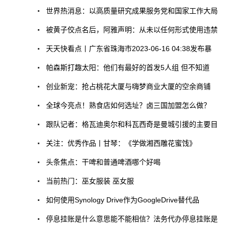
世界热消息：以高质量研究成果服务党和国家工作大局
被黄子佼点名后，阿雅声明：从未以任何形式使用违禁
天天快看点丨广东省珠海市2023-06-16 04:38发布暴
帕森斯打趣太阳：他们有最好的首发5人组 但不知道
创业新宠：抢占桃花大厦与嗨梦商业大厦的空余商铺
全球今亮点！熟食店如何选址？卤三国加盟怎么做？
跟队记者：格瓦迪奥尔和科瓦西奇是曼城引援的主要目
关注：优秀作品丨甘琴：《学做湘西雕花蜜饯》
头条焦点：干啤和普通啤酒哪个好喝
当前热门：巫女服装 巫女服
如何使用Synology Drive作为GoogleDrive替代品
停息挂账是什么意思能不能相信？法务代办停息挂账是