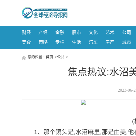
财经
产经
金融
股市
文化
艺术
公司
美食
策略
专栏
生活
汽车
房产
城市
您的位置：
首页
>
公共
>
焦点热议:水沼
2023-06
1、那个镜头是,水沼麻里,那是由美,