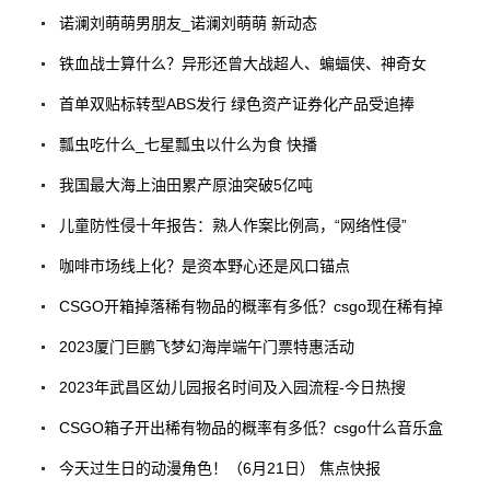
诺澜刘萌萌男朋友_诺澜刘萌萌 新动态
铁血战士算什么？异形还曾大战超人、蝙蝠侠、神奇女
首单双贴标转型ABS发行 绿色资产证券化产品受追捧
瓢虫吃什么_七星瓢虫以什么为食 快播
我国最大海上油田累产原油突破5亿吨
儿童防性侵十年报告：熟人作案比例高，“网络性侵”
咖啡市场线上化？是资本野心还是风口锚点
CSGO开箱掉落稀有物品的概率有多低？csgo现在稀有掉
2023厦门巨鹏飞梦幻海岸端午门票特惠活动
2023年武昌区幼儿园报名时间及入园流程-今日热搜
CSGO箱子开出稀有物品的概率有多低？csgo什么音乐盒
今天过生日的动漫角色！（6月21日） 焦点快报