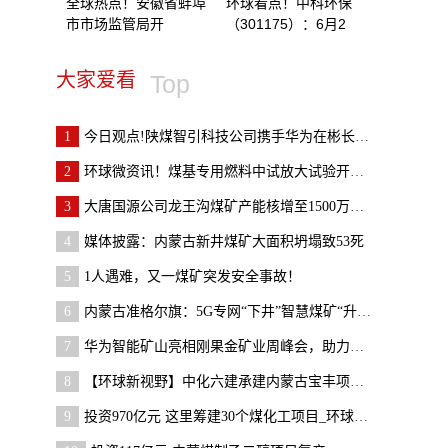
全球热点！安徽省蚌埠
环球看点！中科环保
市市场监管局开
（301175）：6月2
大家爱看
Top
1
今日观点!陕煤智引科技公司携手华为在彬长矿业顺利
2
环球微资讯！煤基专用燃料中试放大试验开车成功
3
大唐国源公司龙王沟煤矿产能核增至1500万吨/年 世
4
媒体披露：内蒙古新井煤矿大面积坍塌致53死
5
1人遇难，又一煤矿突发安全事故！
6
内蒙古准格尔旗：5G专网“下井”智慧煤矿“升级”-
7
华为智能矿山亮相刚果金矿业周峰会，助力刚果金矿山
8
【环球新视野】中化六建承建内蒙古宝丰项目建设进展
9
投资970亿元 这里筹建30个煤化工项目_环球最资讯