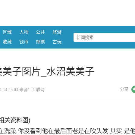
区域
人物
公共
旅游
收藏
钱币
邮票
古玩
美美子图片_水沼美美子
微信
分享
-21 14:25:03 来源：互联网
(相关资料图)
他在洗澡.你没看到他在最后面老是在吹头发,其实,是