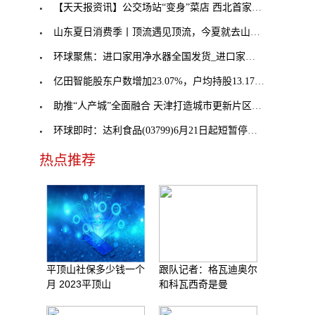
【天天报资讯】公交场站“变身”菜店 西北首家“公
山东夏日消费季丨顶流遇见顶流，今夏就去山东_天天
环球聚焦：进口家用净水器全国发货_进口家用净水器
亿田智能股东户数增加23.07%，户均持股13.17万元
助推“人产城”全面融合 天津打造城市更新片区新标
环球即时：达利食品(03799)6月21日起短暂停牌 待刊
热点推荐
平顶山社保多少钱一个
跟队记者：格瓦迪奥尔
月 2023平顶山
和科瓦西奇是曼